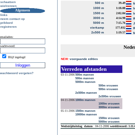
schaatsen
500 m
39.49
M
wielrennen
1000 m
1:18.88
I
Algemeen
1500 m
2:02.84
I
links
3000 m
4:14.98
R
neem contact op
prikbord
5000 m
7:15.76
J
registreren
vierkamp
177.032
R
2x500 m
1:19.57
M
emailadres:
wachtwoord:
Neder
Blijf ingelogd
NEW:
voorgaande edities
Verreden afstanden
wachtwoord vergeten?
03-11-2006
500m mannen
500m mannen
5000m mannen
500m vrouwen
500m vrouwen
2x500m mannen
2x500m vrouwen
04-11-2006
1000m mannen
1000m vrouwen
3000m vrouwen
05-11-2006
1500m mannen
10000m mannen
1500m vrouwen
5000m vrouwen
Wedstrijduitslag
datum
: 04-11-2006
wereldrecord: 1:11