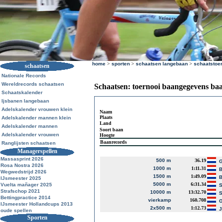
home
>
sporten
>
schaatsen langebaan
>
schaatstoe
schaatsen
Nationale Records
Wereldrecords schaatsen
Schaatsen: toernooi baangegevens ba
Schaatskalender
Ijsbanen langebaan
Adelskalender vrouwen klein
Naam
Plaats
Adelskalender mannen klein
Land
Adelskalender mannen
Soort baan
Adelskalender vrouwen
Hoogte
Baanrecords
Ranglijsten schaatsen
Managerspellen
Massasprint 2026
500 m
36.19
G
Rosa Nostra 2026
1000 m
1:11.31
B
Wegwedstrijd 2026
1500 m
1:49.09
B
IJsmeester 2025
5000 m
6:31.34
Vuelta mañager 2025
S
Strafschop 2021
10000 m
13:32.70
S
Bettingpractice 2014
vierkamp
160.708
G
IJsmeester Hollandcups 2013
2x500 m
1:12.73
J
oude spellen
Sporten