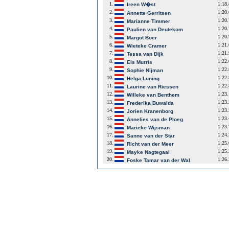
1.
1:18
Ireen W�st
2.
1:20
Annette Gerritsen
3.
1:20
Marianne Timmer
4.
1:20
Paulien van Deutekom
5.
1:20
Margot Boer
6.
1:21
Wieteke Cramer
7.
1:21
Tessa van Dijk
8.
1:22
Els Murris
9.
1:22
Sophie Nijman
10.
1:22
Helga Luning
11.
1:22
Laurine van Riessen
12.
1:23
Willeke van Benthem
13.
1:23
Frederika Buwalda
14.
1:23
Jorien Kranenborg
15.
1:23
Annelies van de Ploeg
16.
1:23
Marieke Wijsman
17.
1:24
Sanne van der Star
18.
1:25
Richt van der Meer
19.
1:25
Mayke Nagtegaal
20.
1:26
Foske Tamar van der Wal