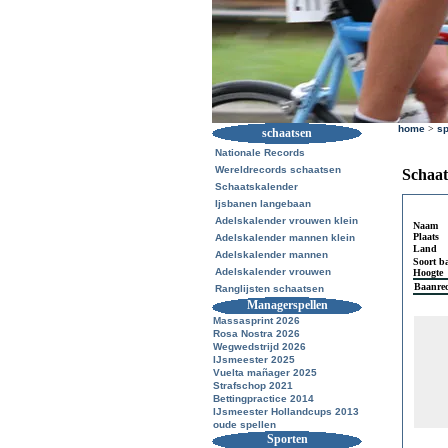
home
>
sp
schaatsen
Nationale Records
Wereldrecords schaatsen
Schaat
Schaatskalender
Ijsbanen langebaan
Adelskalender vrouwen klein
Naam
Plaats
Adelskalender mannen klein
Land
Adelskalender mannen
Soort b
Adelskalender vrouwen
Hoogte
Baanre
Ranglijsten schaatsen
Managerspellen
Massasprint 2026
Rosa Nostra 2026
Wegwedstrijd 2026
IJsmeester 2025
Vuelta mañager 2025
Strafschop 2021
Bettingpractice 2014
IJsmeester Hollandcups 2013
oude spellen
Sporten