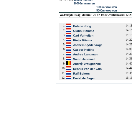
20-12-1998
1000m mannen
10000m mannen
1000m vrouwen
5000m vrouwen
Wedstrijduitslag
datum
: 20-12-1998
wereldrecord: 12:2
1.
14:1
Bob de Jong
2.
14:1
Gianni Romme
3.
14:1
Carl Verheijen
4.
14:2
Rintje Ritsma
5.
14:2
Jochem Uytdehaage
6.
14:3
Casper Helling
7.
14:3
Andres Landman
8.
14:3
Sicco Janmaat
9.
14:4
Andr� Vreugdenhil
10.
14:4
Dennis van der Gun
11.
14:4
Ralf Bekers
12.
15:1
Emiel de Jager