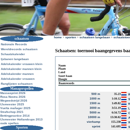
home
>
sporten
>
schaatsen langebaan
>
schaatstoe
schaatsen
Nationale Records
Wereldrecords schaatsen
Schaatsen: toernooi baangegevens ba
Schaatskalender
Ijsbanen langebaan
Adelskalender vrouwen klein
Naam
Plaats
Adelskalender mannen klein
Land
Adelskalender mannen
Soort baan
Adelskalender vrouwen
Hoogte
Baanrecords
Ranglijsten schaatsen
Managerspellen
Massasprint 2026
500 m
35.23
R
Rosa Nostra 2026
1000 m
1:10.12
S
Wegwedstrijd 2026
1500 m
1:49.82
K
IJsmeester 2025
3000 m
3:51.19
Vuelta mañager 2025
L
Strafschop 2021
5000 m
6:34.72
C
Bettingpractice 2014
10000 m
13:30.02
A
IJsmeester Hollandcups 2013
vierkamp
155.238
W
oude spellen
sprint
141.695
Sporten
S