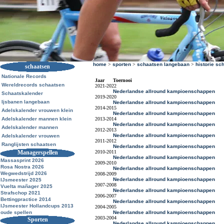
home
>
sporten
>
schaatsen langebaan
>
historie sc
schaatsen
Nationale Records
Jaar
Toernooi
Wereldrecords schaatsen
2021-2022
Nederlandse allround kampioenschappen
Schaatskalender
2019-2020
Ijsbanen langebaan
Nederlandse allround kampioenschappen
2014-2015
Adelskalender vrouwen klein
Nederlandse allround kampioenschappen
Adelskalender mannen klein
2013-2014
Nederlandse allround kampioenschappen
Adelskalender mannen
2012-2013
Nederlandse allround kampioenschappen
Adelskalender vrouwen
2011-2012
Ranglijsten schaatsen
Nederlandse allround kampioenschappen
Managerspellen
2010-2011
Nederlandse allround kampioenschappen
Massasprint 2026
2009-2010
Rosa Nostra 2026
Nederlandse allround kampioenschappen
Wegwedstrijd 2026
2008-2009
Nederlandse allround kampioenschappen
IJsmeester 2025
2007-2008
Vuelta mañager 2025
Nederlandse allround kampioenschappen
Strafschop 2021
2006-2007
Bettingpractice 2014
Nederlandse allround kampioenschappen
IJsmeester Hollandcups 2013
2004-2005
oude spellen
Nederlandse allround kampioenschappen
2003-2004
Sporten
Nederlandse allround kampioenschappen