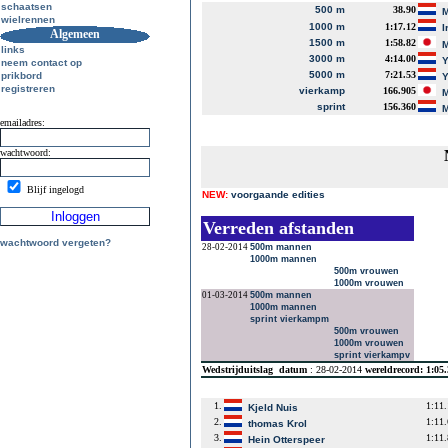
schaatsen
500 m
38.90
M
wielrennen
1000 m
1:17.12
I
Algemeen
1500 m
1:58.82
M
links
3000 m
4:14.00
Y
neem contact op
5000 m
7:21.53
prikbord
Y
registreren
vierkamp
166.905
M
sprint
156.360
M
emailadres:
wachtwoord:
Blijf ingelogd
NEW:
voorgaande edities
Verreden afstanden
wachtwoord vergeten?
28-02-2014
500m mannen
1000m mannen
500m vrouwen
1000m vrouwen
01-03-2014
500m mannen
1000m mannen
sprint vierkampm
500m vrouwen
1000m vrouwen
sprint vierkampv
Wedstrijduitslag
datum
: 28-02-2014
wereldrecord: 1:05
1.
1:11
Kjeld Nuis
2.
1:11
thomas Krol
3.
1:11
Hein Otterspeer