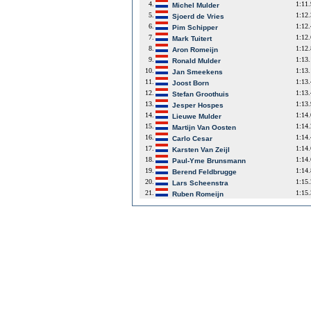
4.
1:11
Michel Mulder
5.
1:12
Sjoerd de Vries
6.
1:12
Pim Schipper
7.
1:12
Mark Tuitert
8.
1:12
Aron Romeijn
9.
1:13
Ronald Mulder
10.
1:13
Jan Smeekens
11.
1:13
Joost Born
12.
1:13
Stefan Groothuis
13.
1:13
Jesper Hospes
14.
1:14
Lieuwe Mulder
15.
1:14
Martijn Van Oosten
16.
1:14
Carlo Cesar
17.
1:14
Karsten Van Zeijl
18.
1:14
Paul-Yme Brunsmann
19.
1:14
Berend Feldbrugge
20.
1:15
Lars Scheenstra
21.
1:15
Ruben Romeijn