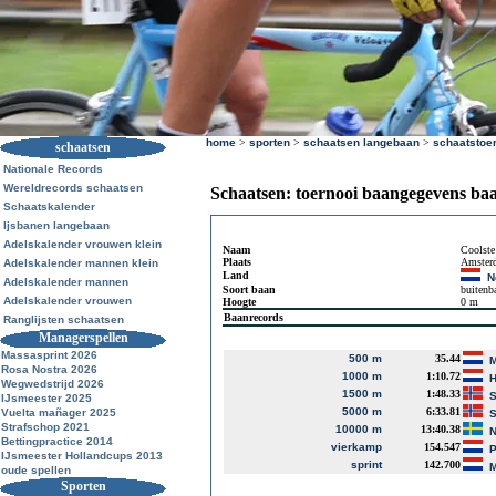
home
>
sporten
>
schaatsen langebaan
>
schaatstoe
schaatsen
Nationale Records
Wereldrecords schaatsen
Schaatsen: toernooi baangegevens ba
Schaatskalender
Ijsbanen langebaan
Adelskalender vrouwen klein
Naam
Coolste
Plaats
Amster
Adelskalender mannen klein
Land
N
Adelskalender mannen
Soort baan
buitenb
Adelskalender vrouwen
Hoogte
0 m
Baanrecords
Ranglijsten schaatsen
Managerspellen
Massasprint 2026
500 m
35.44
M
Rosa Nostra 2026
1000 m
1:10.72
H
Wegwedstrijd 2026
1500 m
1:48.33
S
IJsmeester 2025
5000 m
6:33.81
Vuelta mañager 2025
S
Strafschop 2021
10000 m
13:40.38
N
Bettingpractice 2014
vierkamp
154.547
P
IJsmeester Hollandcups 2013
sprint
142.700
M
oude spellen
Sporten