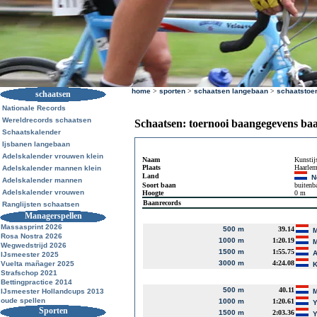
home
>
sporten
>
schaatsen langebaan
>
schaatstoe
schaatsen
Nationale Records
Wereldrecords schaatsen
Schaatsen: toernooi baangegevens ba
Schaatskalender
Ijsbanen langebaan
Adelskalender vrouwen klein
Naam
Kunstij
Plaats
Haarle
Adelskalender mannen klein
Land
N
Adelskalender mannen
Soort baan
buitenb
Adelskalender vrouwen
Hoogte
0 m
Baanrecords
Ranglijsten schaatsen
Managerspellen
Massasprint 2026
500 m
39.14
M
Rosa Nostra 2026
1000 m
1:20.19
M
Wegwedstrijd 2026
1500 m
1:55.75
A
IJsmeester 2025
3000 m
4:24.08
Vuelta mañager 2025
K
Strafschop 2021
Bettingpractice 2014
500 m
40.11
IJsmeester Hollandcups 2013
M
oude spellen
1000 m
1:20.61
Y
Sporten
1500 m
2:03.36
Y