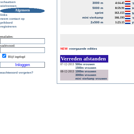
schaatsen
3000 m
4:14.45
Y
wielrennen
5000 m
8:59.91
H
Algemeen
sprint
163.155
M
links
mini vierkamp
166.193
Y
neem contact op
2x500 m
1:23.15
prikbord
F
registreren
emailadres:
wachtwoord:
NEW:
voorgaande edities
Blijf ingelogd
Verreden afstanden
07-12-2013
500m vrouwen
1500m vrouwen
08-12-2013
1000m vrouwen
wachtwoord vergeten?
3000m vrouwen
mini vierkamp vrouwen