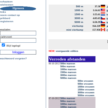
schaatsen
wielrennen
500 m
37.58
J
Algemeen
1000 m
1:14.61
B
links
1500 m
1:55.61
I
neem contact op
prikbord
3000 m
4:03.65
M
registreren
5000 m
6:50.39
M
vierkamp
164.220
A
emailadres:
mini vierkamp
157.950
C
wachtwoord:
Blijf ingelogd
NEW:
voorgaande edities
Verreden afstanden
wachtwoord vergeten?
06-10-2012
500m mannen
500m mannen
1000m mannen
1500m mannen
3000m mannen
5000m mannen
500m vrouwen
500m vrouwen
1000m vrouwen
1500m vrouwen
3000m vrouwen
5000m vrouwen
07-10-2012
500m mannen
500m mannen
1000m mannen
1000m mannen