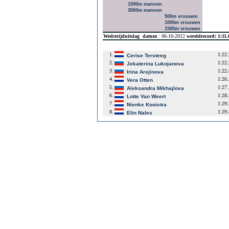
1500m mannen
3000m mannen
500m vrouwen
1000m vrouwen
1500m vrouwen
Wedstrijduitslag
datum
: 06-10-2012
wereldrecord: 1:11
1.
1:22
Cerise Tersteeg
2.
1:22
Jekaterina Lukojanova
3.
1:22
Irina Arsjinova
4.
1:26
Vera Otten
5.
1:27
Aleksandra Mikhajlova
6.
1:28
Lotte Van Weert
7.
1:29
Nienke Kooistra
8.
1:29
Elin Nales