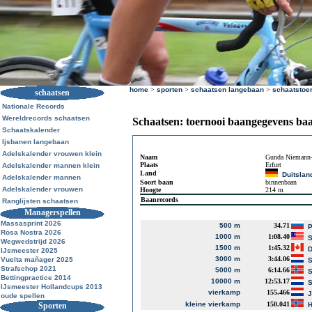
home
>
sporten
>
schaatsen langebaan
>
schaatstoe
schaatsen
Nationale Records
Wereldrecords schaatsen
Schaatsen: toernooi baangegevens ba
Schaatskalender
Ijsbanen langebaan
Adelskalender vrouwen klein
Naam
Gunda Niemann-
Plaats
Erfurt
Adelskalender mannen klein
Land
Duitslan
Adelskalender mannen
Soort baan
binnenbaan
Adelskalender vrouwen
Hoogte
214 m
Baanrecords
Ranglijsten schaatsen
Managerspellen
Massasprint 2026
500 m
34.71
P
Rosa Nostra 2026
1000 m
1:08.40
S
Wegwedstrijd 2026
1500 m
1:45.32
D
IJsmeester 2025
3000 m
3:44.06
Vuelta mañager 2025
S
Strafschop 2021
5000 m
6:14.66
S
Bettingpractice 2014
10000 m
12:53.17
S
IJsmeester Hollandcups 2013
vierkamp
155.466
J
oude spellen
kleine vierkamp
150.041
Sporten