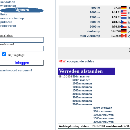
schaatsen
wielrennen
500 m
37.58
J
Algemeen
1000 m
1:14.61
B
links
1500 m
1:55.61
I
neem contact op
prikbord
3000 m
4:03.65
M
registreren
5000 m
6:50.39
M
vierkamp
164.220
A
emailadres:
mini vierkamp
157.950
C
wachtwoord:
Blijf ingelogd
NEW:
voorgaande edities
Verreden afstanden
wachtwoord vergeten?
09-10-2004
500m mannen
500m mannen
1000m mannen
1000m mannen
1500m mannen
3000m mannen
3000m mannen
5000m mannen
5000m mannen
500m vrouwen
500m vrouwen
1000m vrouwen
1500m vrouwen
3000m vrouwen
Wedstrijduitslag
datum
: 09-10-2004
wereldrecord: 5:58