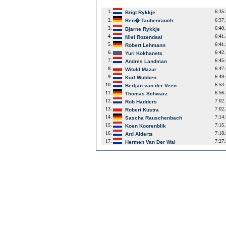
1.
6:35
Brigt Rykkje
2.
6:37
Ren� Taubenrauch
3.
6:40
Bjarne Rykkje
4.
6:41
Miel Rozendaal
5.
6:41
Robert Lehmann
6.
6:42
Yuri Kokhanets
7.
6:45
Andres Landman
8.
6:47
Witold Mazur
9.
6:49
Kurt Wubben
10.
6:53
Bertjan van der Veen
11.
6:56
Thomas Schwarz
12.
7:02
Rob Hadders
13.
7:02
Robert Kustra
14.
7:14
Sascha Rauschenbach
15.
7:15
Koen Koorenblik
16.
7:18
Ard Alderts
17.
7:27
Hermen Van Der Wal