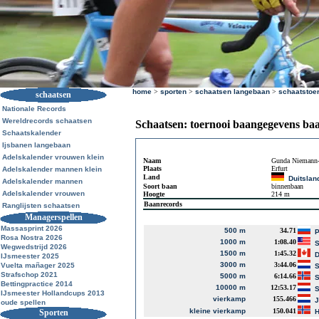
home
>
sporten
>
schaatsen langebaan
>
schaatstoe
schaatsen
Nationale Records
Wereldrecords schaatsen
Schaatsen: toernooi baangegevens ba
Schaatskalender
Ijsbanen langebaan
Adelskalender vrouwen klein
Naam
Gunda Niemann-
Plaats
Erfurt
Adelskalender mannen klein
Land
Duitslan
Adelskalender mannen
Soort baan
binnenbaan
Adelskalender vrouwen
Hoogte
214 m
Baanrecords
Ranglijsten schaatsen
Managerspellen
Massasprint 2026
500 m
34.71
P
Rosa Nostra 2026
1000 m
1:08.40
S
Wegwedstrijd 2026
1500 m
1:45.32
D
IJsmeester 2025
3000 m
3:44.06
Vuelta mañager 2025
S
Strafschop 2021
5000 m
6:14.66
S
Bettingpractice 2014
10000 m
12:53.17
S
IJsmeester Hollandcups 2013
vierkamp
155.466
J
oude spellen
kleine vierkamp
150.041
Sporten