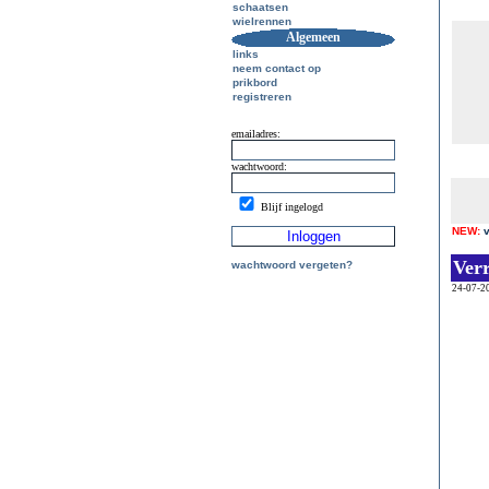
schaatsen
wielrennen
Algemeen
links
neem contact op
prikbord
registreren
emailadres:
wachtwoord:
Blijf ingelogd
NEW:
Ver
wachtwoord vergeten?
24-07-2