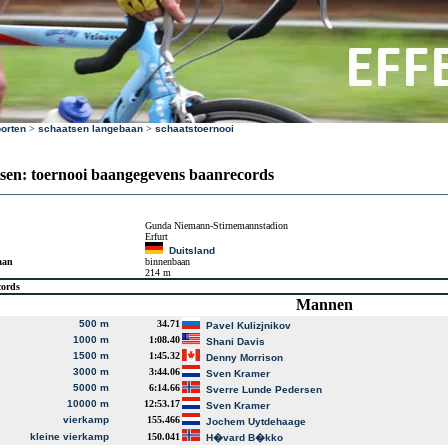
orten
>
schaatsen langebaan
>
schaatstoernooi
sen: toernooi baangegevens baanrecords
Gunda Niemann-Stirnemannstadion
Erfurt
Duitsland
aan
binnenbaan
214 m
cords
Mannen
500 m
34.71
Pavel Kulizjnikov
1000 m
1:08.40
Shani Davis
1500 m
1:45.32
Denny Morrison
3000 m
3:44.06
Sven Kramer
5000 m
6:14.66
Sverre Lunde Pedersen
10000 m
12:53.17
Sven Kramer
vierkamp
155.466
Jochem Uytdehaage
kleine vierkamp
150.041
H�vard B�kko