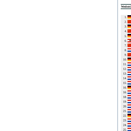
Wedstri
1.
2.
3.
4.
5.
6.
7.
8.
9.
10.
11.
12.
13.
14.
15.
16.
16.
18.
19.
20.
21.
22.
23.
24.
25.