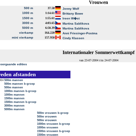
Vrouwen
500 m
37.58
Jenny Wolf
1000 m
1:14.61
Brittany Bowe
1500 m
1:55.61
Ireen W�st
3000 m
4:03.65
Martina Sablikova
5000 m
6:50.39
Martina Sablikova
vierkamp
164.220
Anni Friesinger-Postma
mini vierkamp
157.950
Cindy Klassen
Internationaler Sommerwettkampf
van 23-07-2004 t/m 24-07-2004
voorgaande edities
reden afstanden
004
500m mannen
500m mannen b-groep
500m mannen
1000m mannen b-groep
1000m mannen
1500m mannen
1500m mannen b-groep
3000m mannen
5000m mannen
500m vrouwen b-groep
500m vrouwen
500m vrouwen
1000m vrouwen b-groep
1000m vrouwen
1500m vrouwen b-groep
1500m vrouwen