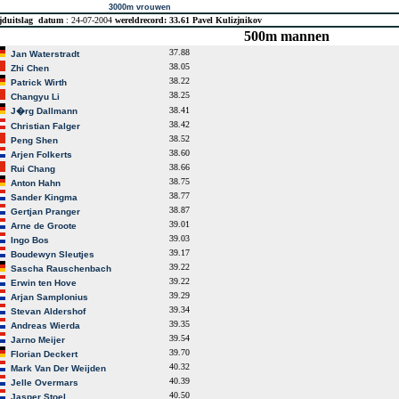
3000m vrouwen
jduitslag
datum
: 24-07-2004
wereldrecord: 33.61 Pavel Kulizjnikov
500m mannen
37.88
Jan Waterstradt
38.05
Zhi Chen
38.22
Patrick Wirth
38.25
Changyu Li
38.41
J�rg Dallmann
38.42
Christian Falger
38.52
Peng Shen
38.60
Arjen Folkerts
38.66
Rui Chang
38.75
Anton Hahn
38.77
Sander Kingma
38.87
Gertjan Pranger
39.01
Arne de Groote
39.03
Ingo Bos
39.17
Boudewyn Sleutjes
39.22
Sascha Rauschenbach
39.22
Erwin ten Hove
39.29
Arjan Samplonius
39.34
Stevan Aldershof
39.35
Andreas Wierda
39.54
Jarno Meijer
39.70
Florian Deckert
40.32
Mark Van Der Weijden
40.39
Jelle Overmars
40.50
Jasper Stoel