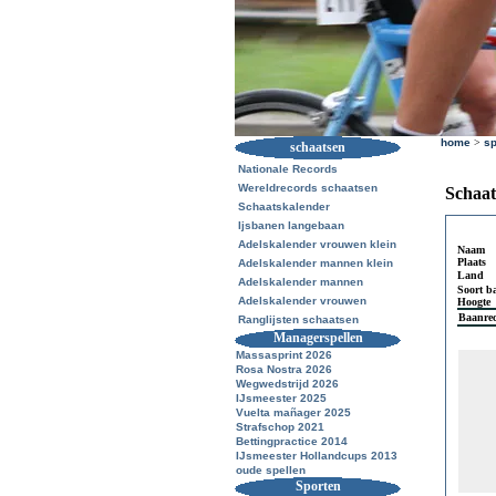
home
>
sp
schaatsen
Nationale Records
Wereldrecords schaatsen
Schaat
Schaatskalender
Ijsbanen langebaan
Adelskalender vrouwen klein
Naam
Plaats
Adelskalender mannen klein
Land
Adelskalender mannen
Soort b
Adelskalender vrouwen
Hoogte
Baanre
Ranglijsten schaatsen
Managerspellen
Massasprint 2026
Rosa Nostra 2026
Wegwedstrijd 2026
IJsmeester 2025
Vuelta mañager 2025
Strafschop 2021
Bettingpractice 2014
IJsmeester Hollandcups 2013
oude spellen
Sporten