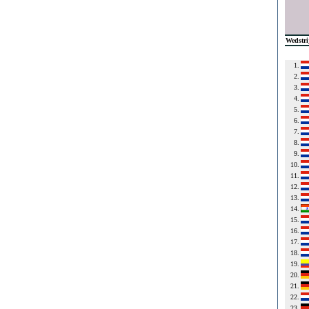
Wedstri
1.
2.
3.
4.
5.
6.
7.
8.
9.
10.
11.
12.
13.
14.
15.
16.
17.
18.
19.
20.
21.
22.
23.