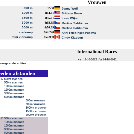
Vrouwen
500 m
37.58
Jenny Wolf
1000 m
1:14.61
Brittany Bowe
1500 m
1:55.61
Ireen W�st
3000 m
4:03.65
Martina Sablikova
5000 m
6:50.39
Martina Sablikova
vierkamp
164.220
Anni Friesinger-Postma
mini vierkamp
157.950
Cindy Klassen
International Races
van 13-10-2012 t/m 14-10-2012
voorgaande edities
reden afstanden
012
500m mannen
500m mannen
1000m mannen
1500m mannen
3000m mannen
5000m mannen
500m vrouwen
500m vrouwen
1000m vrouwen
1500m vrouwen
3000m vrouwen
012
500m mannen
1000m mannen
1500m mannen
3000m mannen
5000m mannen