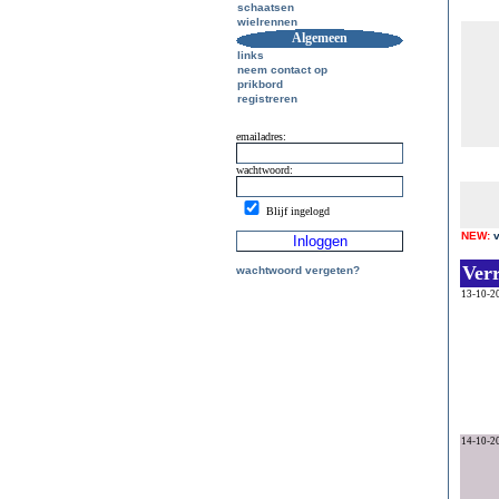
schaatsen
wielrennen
Algemeen
links
neem contact op
prikbord
registreren
emailadres:
wachtwoord:
Blijf ingelogd
NEW:
Ver
wachtwoord vergeten?
13-10-2
14-10-2