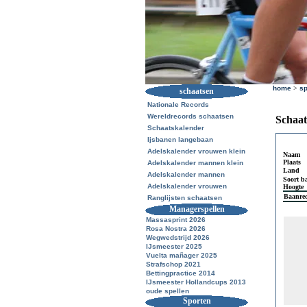
home
>
sp
schaatsen
Nationale Records
Wereldrecords schaatsen
Schaat
Schaatskalender
Ijsbanen langebaan
Adelskalender vrouwen klein
Naam
Plaats
Adelskalender mannen klein
Land
Adelskalender mannen
Soort b
Adelskalender vrouwen
Hoogte
Baanre
Ranglijsten schaatsen
Managerspellen
Massasprint 2026
Rosa Nostra 2026
Wegwedstrijd 2026
IJsmeester 2025
Vuelta mañager 2025
Strafschop 2021
Bettingpractice 2014
IJsmeester Hollandcups 2013
oude spellen
Sporten