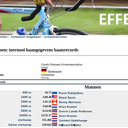
orten
>
schaatsen langebaan
>
schaatstoernooi
sen: toernooi baangegevens baanrecords
Gunda Niemann-Stirnemannstadion
Erfurt
Duitsland
aan
binnenbaan
214 m
cords
Mannen
500 m
34.71
Pavel Kulizjnikov
1000 m
1:08.40
Shani Davis
1500 m
1:45.32
Denny Morrison
3000 m
3:44.06
Sven Kramer
5000 m
6:14.66
Sverre Lunde Pedersen
10000 m
12:53.17
Sven Kramer
vierkamp
155.466
Jochem Uytdehaage
kleine vierkamp
150.041
H�vard B�kko