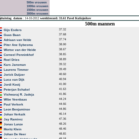
500m vrouwen
1000m vrouwen
1500m vrouwen
3000m vrouwen
jduitslag
datum
: 14-10-2012
wereldrecord: 33.61 Pavel Kulizjnikov
500m mannen
37.32
Gijs Esders
37.68
Guus Baan
37.74
Adriaan van Velde
38.00
Piter Ane Sybesma
38.67
Wietse van der Heide
38.85
Corneel Penninkhof
38.89
Roel Dries
39.32
Kars Jansman
39.49
Laurens Timmer
40.60
Jorick Duijzer
40.94
Luca van Dijk
41.00
Jordi Kooij
41.63
Peterjan Schakel
41.86
Vishwaraj R. Jadeja
44.24
Wibe Veenbaas
44.66
Paul Verkerk
44.86
Leon Benjaminse
46.14
Johan Verkaik
47.36
Jay Ramirez
48.26
Jonas Lunze
48.46
Moritz Klein
48.85
Johan De Heer
49.18