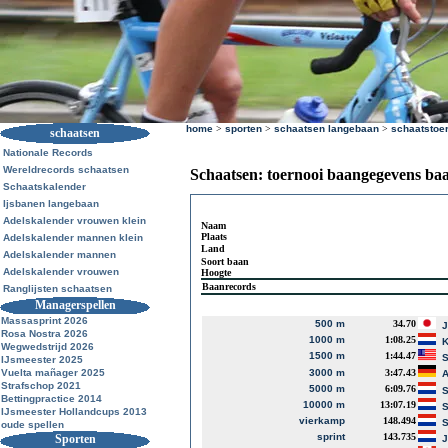
home
>
sporten
>
schaatsen langebaan
>
schaatstoe
schaatsen
Nationale Records
Wereldrecords schaatsen
Schaatsen: toernooi baangegevens ba
Schaatskalender
Ijsbanen langebaan
Adelskalender vrouwen klein
Naam
Plaats
Adelskalender mannen klein
Land
Adelskalender mannen
Soort baan
Adelskalender vrouwen
Hoogte
Baanrecords
Ranglijsten schaatsen
Managerspellen
Massasprint 2026
500 m
34.70
J
Rosa Nostra 2026
1000 m
1:08.25
K
Wegwedstrijd 2026
1500 m
1:44.47
S
IJsmeester 2025
Vuelta mañager 2025
3000 m
3:47.43
A
Strafschop 2021
5000 m
6:09.76
S
Bettingpractice 2014
10000 m
13:07.19
S
IJsmeester Hollandcups 2013
vierkamp
148.494
S
oude spellen
sprint
143.735
Sporten
J