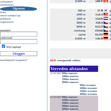
2x500 m
1:09.97
schaatsen
J
wielrennen
Algemeen
500 m
37.36
S
links
1000 m
1:14.51
H
neem contact op
prikbord
1500 m
1:54.83
I
registreren
3000 m
3:58.11
M
5000 m
6:52.57
M
emailadres:
vierkamp
159.042
M
sprint
155.915
J
wachtwoord:
2x500 m
1:16.39
J
Blijf ingelogd
wachtwoord vergeten?
NEW:
voorgaande edities
Verreden afstanden
13-10-2012
500m mannen
1000m mannen
1500m mannen
3000m mannen
500m vrouwen
1000m vrouwen
1500m vrouwen
3000m vrouwen
14-10-2012
500m mannen
1000m mannen
1500m mannen
3000m mannen
5000m mannen