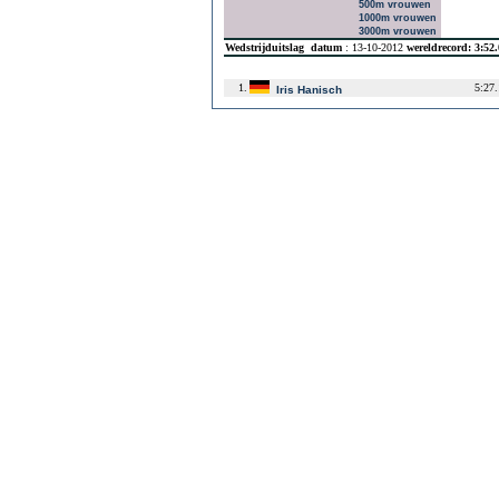
500m vrouwen
1000m vrouwen
3000m vrouwen
Wedstrijduitslag
datum
: 13-10-2012
wereldrecord: 3:52
1.
5:27
Iris Hanisch