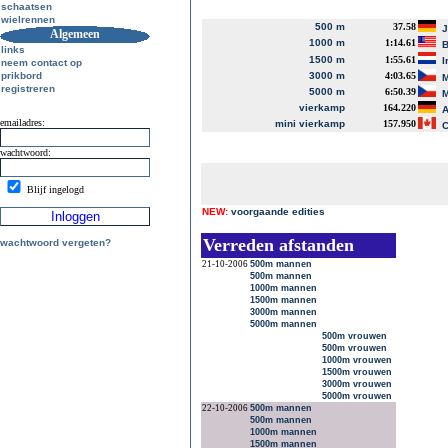
schaatsen
wielrennen
500 m
37.58
J
Algemeen
1000 m
1:14.61
B
links
1500 m
1:55.61
I
neem contact op
prikbord
3000 m
4:03.65
M
registreren
5000 m
6:50.39
M
vierkamp
164.220
A
emailadres:
mini vierkamp
157.950
C
wachtwoord:
Blijf ingelogd
NEW:
voorgaande edities
Verreden afstanden
wachtwoord vergeten?
21-10-2006
500m mannen
500m mannen
1000m mannen
1500m mannen
3000m mannen
5000m mannen
500m vrouwen
500m vrouwen
1000m vrouwen
1500m vrouwen
3000m vrouwen
5000m vrouwen
22-10-2006
500m mannen
500m mannen
1000m mannen
1500m mannen