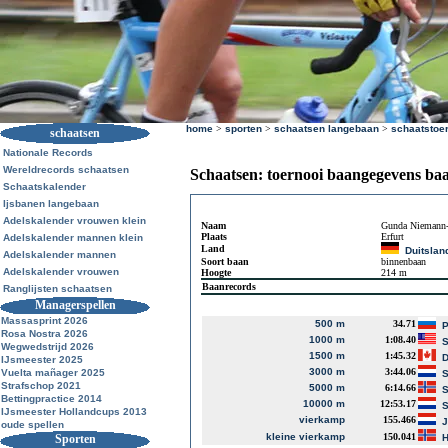
home
>
sporten
>
schaatsen langebaan
>
schaatstoe
schaatsen
Nationale Records
Wereldrecords schaatsen
Schaatsen: toernooi baangegevens ba
Schaatskalender
Ijsbanen langebaan
Adelskalender vrouwen klein
Naam
Gunda Niemann-
Plaats
Erfurt
Adelskalender mannen klein
Land
Duitslan
Adelskalender mannen
Soort baan
binnenbaan
Adelskalender vrouwen
Hoogte
214 m
Baanrecords
Ranglijsten schaatsen
Managerspellen
Massasprint 2026
500 m
34.71
P
Rosa Nostra 2026
1000 m
1:08.40
S
Wegwedstrijd 2026
1500 m
1:45.32
D
IJsmeester 2025
3000 m
3:44.06
Vuelta mañager 2025
S
Strafschop 2021
5000 m
6:14.66
S
Bettingpractice 2014
10000 m
12:53.17
S
IJsmeester Hollandcups 2013
vierkamp
155.466
J
oude spellen
kleine vierkamp
150.041
Sporten