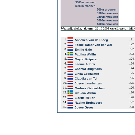
3000m mannen
5000m mannen
500m vrouwen
1000m vrouwen
1500m vrouwen
3000m vrouwen
5000m vrouwen
Wedstrijduitslag
datum
: 22-10-2006
wereldrecord: 1:11
1.
1:21
Annelies van de Ploeg
2.
1:22
Foske Tamar van der Wal
3.
1:22
Emilie Gale
4.
1:23
Paulina Wallin
5.
1:24
Mayon Kuipers
6.
1:24
Leonie Alfrink
7.
1:24
Chantal Brugmans
8.
1:25
Linda Leegwater
9.
1:25
Claudia van Tol
10.
1:25
Joyce Lansbergen
11.
1:26
Marloes Gelderblom
12.
1:26
Claudia Wallin
13.
1:26
Lisette Meijer
14.
1:27
Nadine Bruineberg
15.
1:28
Joyce Groot