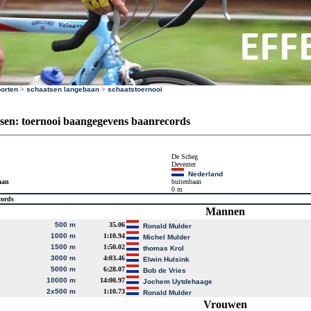
orten
>
schaatsen langebaan
>
schaatstoernooi
sen: toernooi baangegevens baanrecords
De Scheg
Deventer
Nederland
aan
buitenbaan
0 m
cords
Mannen
500 m
35.06
Ronald Mulder
1000 m
1:10.94
Michel Mulder
1500 m
1:50.02
thomas Krol
3000 m
4:03.46
Elwin Hulsink
5000 m
6:28.07
Bob de Vries
10000 m
14:00.97
Jochem Uytdehaage
2x500 m
1:10.73
Ronald Mulder
Vrouwen