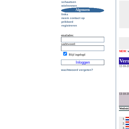
schaatsen
wielrennen
Algemeen
links
neem contact op
prikbord
registreren
emailadres:
wachtwoord:
NEW:
Blijf ingelogd
Ver
12-10-2
wachtwoord vergeten?
13-10-2
Wedstri
1.
2.
3.