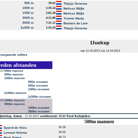
500 m
39.62
Thijsje Oenema
1000 m
1:19.24
Melissa Wijfje
1500 m
2:02.28
Melissa Wijfje
3000 m
4:15.88
Yvonne Nauta
5000 m
7:31.12
Barbara de Loor
2x500 m
1:19.29
Thijsje Oenema
IJsselcup
van 12-10-2013 t/m 13-10-2013
voorgaande edities
reden afstanden
013
500m mannen
500m mannen
1500m mannen
500m vrouwen
500m vrouwen
1500m vrouwen
2x500m mannen
2x500m vrouwen
013
1000m mannen
5000m mannen
1000m vrouwen
3000m vrouwen
jduitslag
datum
: 12-10-2013
wereldrecord: 33.61 Pavel Kulizjnikov
500m mannen
36.58
Sjoerd de Vries
36.69
Lennart Velema
36.73
Mark Tuitert