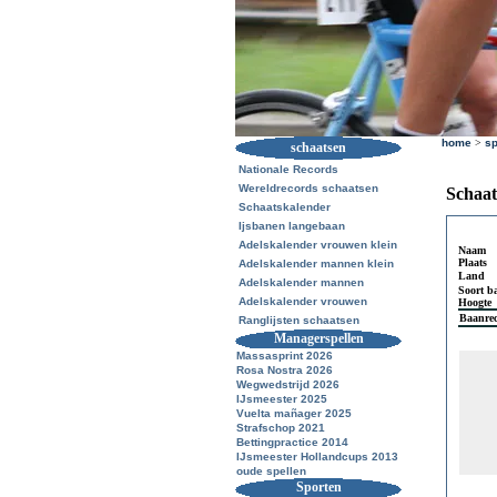
home
>
sp
schaatsen
Nationale Records
Wereldrecords schaatsen
Schaat
Schaatskalender
Ijsbanen langebaan
Adelskalender vrouwen klein
Naam
Plaats
Adelskalender mannen klein
Land
Adelskalender mannen
Soort b
Adelskalender vrouwen
Hoogte
Baanre
Ranglijsten schaatsen
Managerspellen
Massasprint 2026
Rosa Nostra 2026
Wegwedstrijd 2026
IJsmeester 2025
Vuelta mañager 2025
Strafschop 2021
Bettingpractice 2014
IJsmeester Hollandcups 2013
oude spellen
Sporten