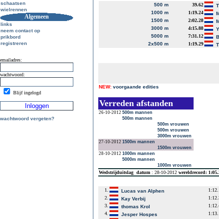
schaatsen
500 m
39.62
T
wielrennen
1000 m
1:19.24
M
Algemeen
1500 m
2:02.28
M
links
3000 m
4:15.88
Y
neem contact op
5000 m
7:31.12
prikbord
B
registreren
2x500 m
1:19.29
T
emailadres:
wachtwoord:
NEW:
voorgaande edities
Blijf ingelogd
Verreden afstanden
26-10-2012
500m mannen
wachtwoord vergeten?
500m mannen
500m vrouwen
500m vrouwen
3000m vrouwen
27-10-2012
1500m mannen
1500m vrouwen
28-10-2012
1000m mannen
5000m mannen
1000m vrouwen
Wedstrijduitslag
datum
: 28-10-2012
wereldrecord: 1:05
1.
1:12
Lucas van Alphen
2.
1:12
Kay Verbij
3.
1:12
thomas Krol
4.
1:13
Jesper Hospes