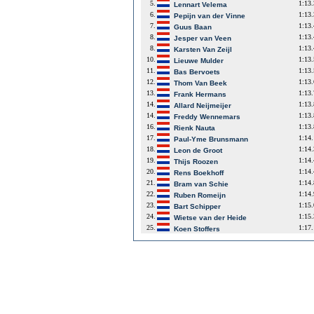
5.
1:13
Lennart Velema
6.
1:13
Pepijn van der Vinne
7.
1:13
Guus Baan
8.
1:13
Jesper van Veen
8.
1:13
Karsten Van Zeijl
10.
1:13
Lieuwe Mulder
11.
1:13
Bas Bervoets
12.
1:13
Thom Van Beek
13.
1:13
Frank Hermans
14.
1:13
Allard Neijmeijer
14.
1:13
Freddy Wennemars
16.
1:13
Rienk Nauta
17.
1:14
Paul-Yme Brunsmann
18.
1:14
Leon de Groot
19.
1:14
Thijs Roozen
20.
1:14
Rens Boekhoff
21.
1:14
Bram van Schie
22.
1:14
Ruben Romeijn
23.
1:15
Bart Schipper
24.
1:15
Wietse van der Heide
25.
1:17
Koen Stoffers