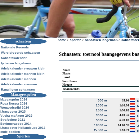
home
>
sporten
>
schaatsen langebaan
>
schaatstoe
schaatsen
Nationale Records
Wereldrecords schaatsen
Schaatsen: toernooi baangegevens ba
Schaatskalender
Ijsbanen langebaan
Adelskalender vrouwen klein
Naam
Plaats
Adelskalender mannen klein
Land
Adelskalender mannen
Soort baan
Adelskalender vrouwen
Hoogte
Baanrecords
Ranglijsten schaatsen
Managerspellen
Massasprint 2026
500 m
35.06
R
Rosa Nostra 2026
1000 m
1:10.94
M
Wegwedstrijd 2026
1500 m
1:50.02
t
IJsmeester 2025
3000 m
4:03.46
Vuelta mañager 2025
E
Strafschop 2021
5000 m
6:28.07
B
Bettingpractice 2014
10000 m
14:00.97
J
IJsmeester Hollandcups 2013
2x500 m
1:10.73
R
oude spellen
Sporten