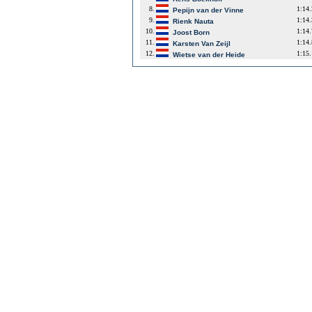
8.
1:14
Pepijn van der Vinne
9.
1:14
Rienk Nauta
10.
1:14
Joost Born
11.
1:14
Karsten Van Zeijl
12.
1:15
Wietse van der Heide