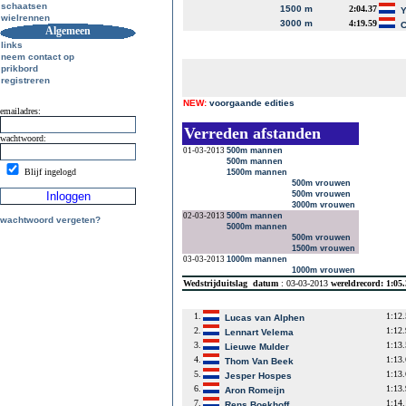
schaatsen
1500 m
2:04.37
Y
wielrennen
3000 m
4:19.59
C
Algemeen
links
neem contact op
prikbord
registreren
NEW:
voorgaande edities
emailadres:
Verreden afstanden
wachtwoord:
01-03-2013
500m mannen
500m mannen
Blijf ingelogd
1500m mannen
500m vrouwen
500m vrouwen
3000m vrouwen
02-03-2013
500m mannen
wachtwoord vergeten?
5000m mannen
500m vrouwen
1500m vrouwen
03-03-2013
1000m mannen
1000m vrouwen
Wedstrijduitslag
datum
: 03-03-2013
wereldrecord: 1:05
1.
1:12
Lucas van Alphen
2.
1:12
Lennart Velema
3.
1:13
Lieuwe Mulder
4.
1:13
Thom Van Beek
5.
1:13
Jesper Hospes
6.
1:13
Aron Romeijn
7.
1:14
Rens Boekhoff