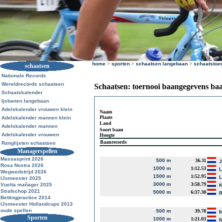
home
>
sporten
>
schaatsen langebaan
>
schaatstoe
schaatsen
Nationale Records
Wereldrecords schaatsen
Schaatsen: toernooi baangegevens ba
Schaatskalender
Ijsbanen langebaan
Adelskalender vrouwen klein
Naam
Plaats
Adelskalender mannen klein
Land
Adelskalender mannen
Soort baan
Adelskalender vrouwen
Hoogte
Baanrecords
Ranglijsten schaatsen
Managerspellen
Massasprint 2026
500 m
36.11
J
Rosa Nostra 2026
1000 m
1:12.53
L
Wegwedstrijd 2026
1500 m
1:52.95
L
IJsmeester 2025
3000 m
3:58.79
Vuelta mañager 2025
K
Strafschop 2021
5000 m
6:37.30
R
Bettingpractice 2014
IJsmeester Hollandcups 2013
oude spellen
500 m
39.78
M
Sporten
1000 m
1:21.03
N