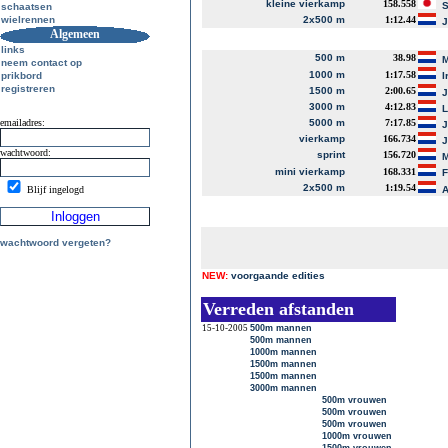
kleine vierkamp
158.558
S
schaatsen
wielrennen
2x500 m
1:12.44
J
Algemeen
links
500 m
38.98
M
neem contact op
1000 m
1:17.58
prikbord
I
registreren
1500 m
2:00.65
J
3000 m
4:12.83
L
emailadres:
5000 m
7:17.85
J
vierkamp
166.734
J
wachtwoord:
sprint
156.720
M
mini vierkamp
168.331
2x500 m
1:19.54
Blijf ingelogd
A
wachtwoord vergeten?
NEW:
voorgaande edities
Verreden afstanden
15-10-2005
500m mannen
500m mannen
1000m mannen
1500m mannen
1500m mannen
3000m mannen
500m vrouwen
500m vrouwen
500m vrouwen
1000m vrouwen