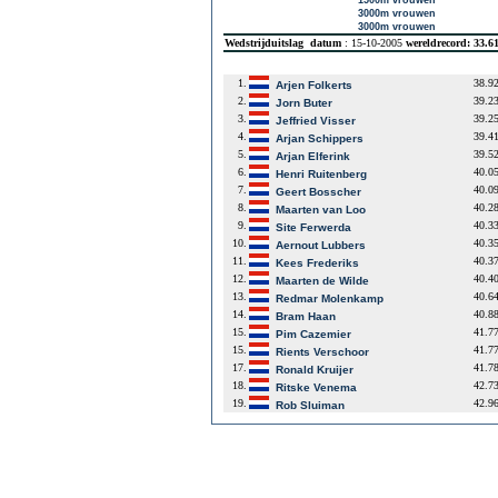
1500m vrouwen
3000m vrouwen
3000m vrouwen
Wedstrijduitslag
datum
: 15-10-2005
wereldrecord: 33.6
1.
38.9
Arjen Folkerts
2.
39.2
Jorn Buter
3.
39.2
Jeffried Visser
4.
39.4
Arjan Schippers
5.
39.5
Arjan Elferink
6.
40.0
Henri Ruitenberg
7.
40.0
Geert Bosscher
8.
40.2
Maarten van Loo
9.
40.3
Site Ferwerda
10.
40.3
Aernout Lubbers
11.
40.3
Kees Frederiks
12.
40.4
Maarten de Wilde
13.
40.6
Redmar Molenkamp
14.
40.8
Bram Haan
15.
41.7
Pim Cazemier
15.
41.7
Rients Verschoor
17.
41.7
Ronald Kruijer
18.
42.7
Ritske Venema
19.
42.9
Rob Sluiman