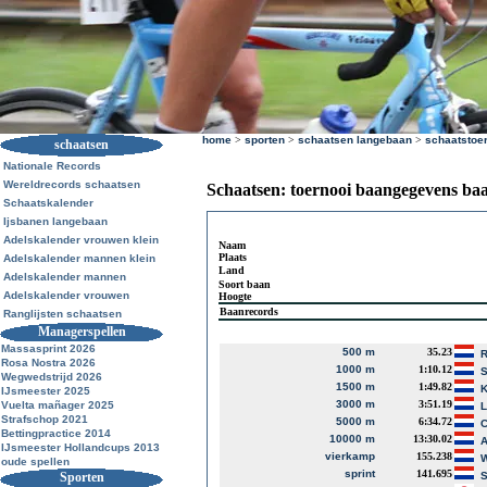
home
>
sporten
>
schaatsen langebaan
>
schaatstoe
schaatsen
Nationale Records
Wereldrecords schaatsen
Schaatsen: toernooi baangegevens ba
Schaatskalender
Ijsbanen langebaan
Adelskalender vrouwen klein
Naam
Plaats
Adelskalender mannen klein
Land
Adelskalender mannen
Soort baan
Adelskalender vrouwen
Hoogte
Baanrecords
Ranglijsten schaatsen
Managerspellen
Massasprint 2026
500 m
35.23
R
Rosa Nostra 2026
1000 m
1:10.12
S
Wegwedstrijd 2026
1500 m
1:49.82
K
IJsmeester 2025
3000 m
3:51.19
Vuelta mañager 2025
L
Strafschop 2021
5000 m
6:34.72
C
Bettingpractice 2014
10000 m
13:30.02
A
IJsmeester Hollandcups 2013
vierkamp
155.238
W
oude spellen
sprint
141.695
Sporten
S