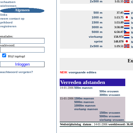
2x500 m
1:11.55
schaatsen
C
wielrennen
Algemeen
500 m
37.05
links
1000 m
1:13.75
M
neem contact op
prikbord
1500 m
1:53.89
I
registreren
3000 m
3:58.00
I
5000 m
6:50.07
M
emailadres:
vierkamp
158.974
I
sprint
148.870
M
wachtwoord:
2x500 m
1:19.51
I
Blijf ingelogd
Eu
wachtwoord vergeten?
NEW:
voorgaande edities
Verreden afstanden
14-01-2006
500m mannen
500m vrouwen
3000m vrouwen
15-01-2006
1500m mannen
5000m mannen
10000m mannen
vierkamp mannen
1500m vrouwen
5000m vrouwen
vierkamp vrouwen
Wedstrijduitslag
datum
: 14-01-2006
wereldrecord: 36.