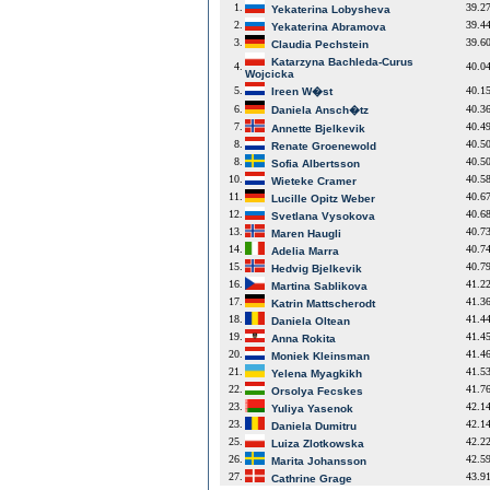
1.
39.2
Yekaterina Lobysheva
2.
39.4
Yekaterina Abramova
3.
39.6
Claudia Pechstein
Katarzyna Bachleda-Curus
4.
40.0
Wojcicka
5.
40.1
Ireen W�st
6.
40.3
Daniela Ansch�tz
7.
40.4
Annette Bjelkevik
8.
40.5
Renate Groenewold
8.
40.5
Sofia Albertsson
10.
40.5
Wieteke Cramer
11.
40.6
Lucille Opitz Weber
12.
40.6
Svetlana Vysokova
13.
40.7
Maren Haugli
14.
40.7
Adelia Marra
15.
40.7
Hedvig Bjelkevik
16.
41.2
Martina Sablikova
17.
41.3
Katrin Mattscherodt
18.
41.4
Daniela Oltean
19.
41.4
Anna Rokita
20.
41.4
Moniek Kleinsman
21.
41.5
Yelena Myagkikh
22.
41.7
Orsolya Fecskes
23.
42.1
Yuliya Yasenok
23.
42.1
Daniela Dumitru
25.
42.2
Luiza Zlotkowska
26.
42.5
Marita Johansson
27.
43.9
Cathrine Grage