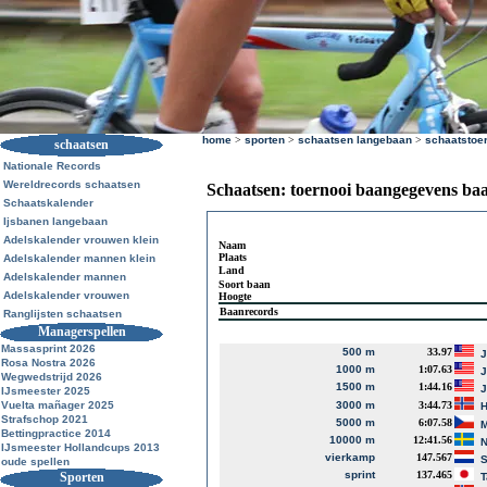
home
>
sporten
>
schaatsen langebaan
>
schaatstoe
schaatsen
Nationale Records
Wereldrecords schaatsen
Schaatsen: toernooi baangegevens ba
Schaatskalender
Ijsbanen langebaan
Adelskalender vrouwen klein
Naam
Plaats
Adelskalender mannen klein
Land
Adelskalender mannen
Soort baan
Adelskalender vrouwen
Hoogte
Baanrecords
Ranglijsten schaatsen
Managerspellen
Massasprint 2026
500 m
33.97
J
Rosa Nostra 2026
1000 m
1:07.63
J
Wegwedstrijd 2026
1500 m
1:44.16
J
IJsmeester 2025
Vuelta mañager 2025
3000 m
3:44.73
Strafschop 2021
5000 m
6:07.58
M
Bettingpractice 2014
10000 m
12:41.56
N
IJsmeester Hollandcups 2013
vierkamp
147.567
S
oude spellen
sprint
137.465
Sporten
T