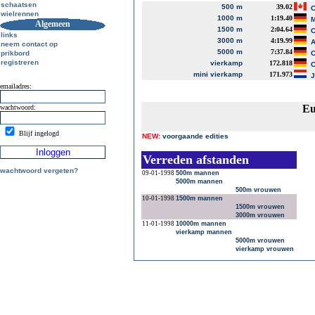
schaatsen
500 m
39.02
C
wielrennen
1000 m
1:19.40
M
Algemeen
1500 m
2:04.64
C
links
3000 m
4:19.99
A
neem contact op
5000 m
7:37.84
prikbord
C
registreren
vierkamp
172.818
C
mini vierkamp
171.973
J
emailadres:
Eu
wachtwoord:
Blijf ingelogd
NEW:
voorgaande edities
Verreden afstanden
wachtwoord vergeten?
09-01-1998
500m mannen
5000m mannen
500m vrouwen
10-01-1998
1500m mannen
1500m vrouwen
3000m vrouwen
11-01-1998
10000m mannen
vierkamp mannen
5000m vrouwen
vierkamp vrouwen