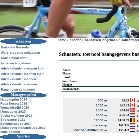
home
>
sporten
>
schaatsen langebaan
>
schaatstoe
schaatsen
Nationale Records
Wereldrecords schaatsen
Schaatsen: toernooi baangegevens ba
Schaatskalender
Ijsbanen langebaan
Adelskalender vrouwen klein
Naam
Plaats
Adelskalender mannen klein
Land
Adelskalender mannen
Soort baan
Adelskalender vrouwen
Hoogte
Baanrecords
Ranglijsten schaatsen
Managerspellen
Massasprint 2026
500 m
36.29
J
Rosa Nostra 2026
1000 m
1:12.13
J
Wegwedstrijd 2026
1500 m
1:54.05
A
IJsmeester 2025
5000 m
6:46.40
Vuelta mañager 2025
C
Strafschop 2021
10000 m
14:30.79
B
Bettingpractice 2014
vierkamp
161.335
R
IJsmeester Hollandcups 2013
500-1500-1000-5000 m
155.443
C
oude spellen
Sporten