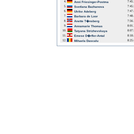
4.
7:45
Anni Friesinger-Postma
5.
7:45
Svetlana Bazhanova
6.
7:47
Ulrike Adeberg
7.
7:48
Barbara de Loor
8.
7:56
Anette T�nsberg
9.
8:01
Annamarie Thomas
10.
8:07
Tatyana Strizhevskaya
11.
8:18
Emese D�rfler-Antal
12.
8:25
Mihaela Dascalu