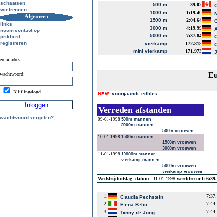
schaatsen
500 m
39.02
C
wielrennen
1000 m
1:19.40
M
Algemeen
1500 m
2:04.64
C
links
3000 m
4:19.99
A
neem contact op
5000 m
7:37.84
prikbord
C
registreren
vierkamp
172.818
C
mini vierkamp
171.973
J
emailadres:
Eu
wachtwoord:
Blijf ingelogd
NEW:
voorgaande edities
Verreden afstanden
wachtwoord vergeten?
09-01-1998
500m mannen
5000m mannen
500m vrouwen
10-01-1998
1500m mannen
1500m vrouwen
3000m vrouwen
11-01-1998
10000m mannen
vierkamp mannen
5000m vrouwen
vierkamp vrouwen
Wedstrijduitslag
datum
: 11-01-1998
wereldrecord: 6:39
1.
7:37
Claudia Pechstein
2.
7:44
Elena Belci
3.
7:44
Tonny de Jong