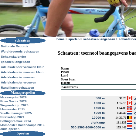
home
>
sporten
>
schaatsen langebaan
>
schaatstoe
schaatsen
Nationale Records
Wereldrecords schaatsen
Schaatsen: toernooi baangegevens ba
Schaatskalender
Ijsbanen langebaan
Adelskalender vrouwen klein
Naam
Plaats
Adelskalender mannen klein
Land
Adelskalender mannen
Soort baan
Adelskalender vrouwen
Hoogte
Baanrecords
Ranglijsten schaatsen
Managerspellen
Massasprint 2026
500 m
36.29
J
Rosa Nostra 2026
1000 m
1:12.13
J
Wegwedstrijd 2026
1500 m
1:54.05
A
IJsmeester 2025
5000 m
6:46.40
Vuelta mañager 2025
C
Strafschop 2021
10000 m
14:30.79
B
Bettingpractice 2014
vierkamp
161.335
R
IJsmeester Hollandcups 2013
500-1500-1000-5000 m
155.443
C
oude spellen
Sporten