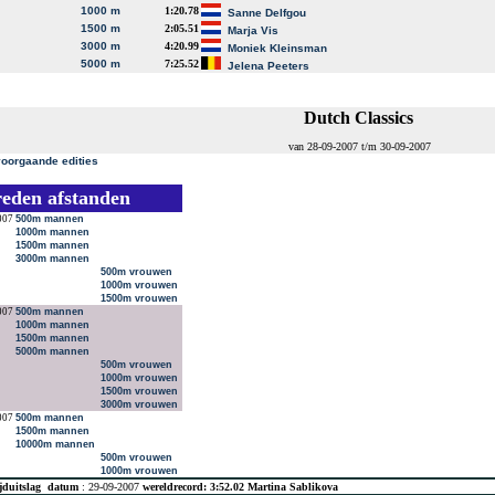
1000 m
1:20.78
Sanne Delfgou
1500 m
2:05.51
Marja Vis
3000 m
4:20.99
Moniek Kleinsman
5000 m
7:25.52
Jelena Peeters
Dutch Classics
van 28-09-2007 t/m 30-09-2007
voorgaande edities
reden afstanden
007
500m mannen
1000m mannen
1500m mannen
3000m mannen
500m vrouwen
1000m vrouwen
1500m vrouwen
007
500m mannen
1000m mannen
1500m mannen
5000m mannen
500m vrouwen
1000m vrouwen
1500m vrouwen
3000m vrouwen
007
500m mannen
1500m mannen
10000m mannen
500m vrouwen
1000m vrouwen
jduitslag
datum
: 29-09-2007
wereldrecord: 3:52.02 Martina Sablikova