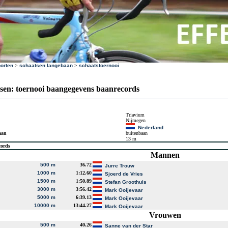
orten
>
schaatsen langebaan
>
schaatstoernooi
sen: toernooi baangegevens baanrecords
Triavium
Nijmegen
Nederland
aan
buitenbaan
13 m
cords
Mannen
500 m
36.72
Jurre Trouw
1000 m
1:12.60
Sjoerd de Vries
1500 m
1:50.89
Stefan Groothuis
3000 m
3:56.42
Mark Ooijevaar
5000 m
6:39.13
Mark Ooijevaar
10000 m
13:44.27
Mark Ooijevaar
Vrouwen
500 m
40.26
Sanne van der Star