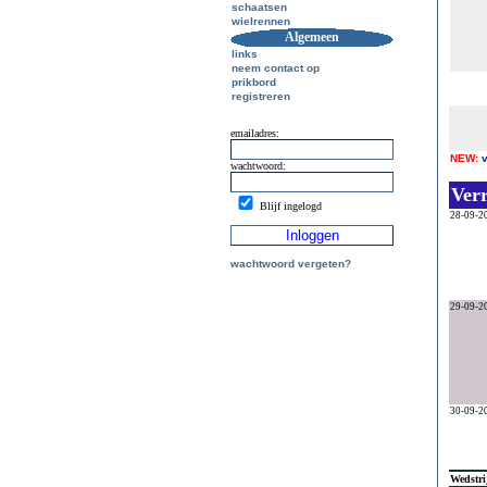
schaatsen
wielrennen
Algemeen
links
neem contact op
prikbord
registreren
emailadres:
NEW:
wachtwoord:
Ver
Blijf ingelogd
28-09-2
wachtwoord vergeten?
29-09-2
30-09-2
Wedstri