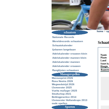
home
>
sp
schaatsen
Nationale Records
Wereldrecords schaatsen
Schaat
Schaatskalender
Ijsbanen langebaan
Adelskalender vrouwen klein
Naam
Plaats
Adelskalender mannen klein
Land
Adelskalender mannen
Soort b
Adelskalender vrouwen
Hoogte
Baanre
Ranglijsten schaatsen
Managerspellen
Massasprint 2026
Rosa Nostra 2026
Wegwedstrijd 2026
IJsmeester 2025
Vuelta mañager 2025
Strafschop 2021
Bettingpractice 2014
IJsmeester Hollandcups 2013
oude spellen
Sporten