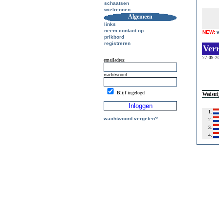
schaatsen
wielrennen
Algemeen
links
neem contact op
NEW:
prikbord
registreren
Ver
27-09-2
emailadres:
wachtwoord:
Blijf ingelogd
Wedstri
1.
wachtwoord vergeten?
2.
3.
4.