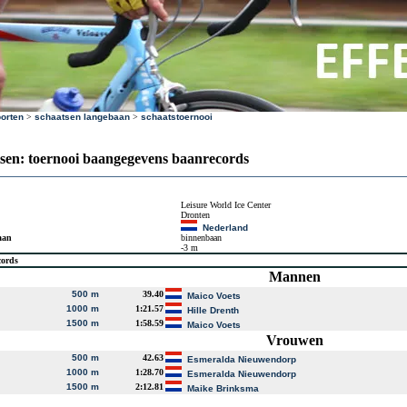
orten
>
schaatsen langebaan
>
schaatstoernooi
sen: toernooi baangegevens baanrecords
Leisure World Ice Center
Dronten
Nederland
aan
binnenbaan
-3 m
cords
Mannen
500 m
39.40
Maico Voets
1000 m
1:21.57
Hille Drenth
1500 m
1:58.59
Maico Voets
Vrouwen
500 m
42.63
Esmeralda Nieuwendorp
1000 m
1:28.70
Esmeralda Nieuwendorp
1500 m
2:12.81
Maike Brinksma