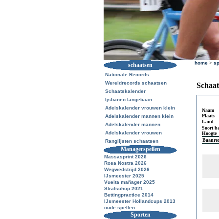
home
>
sp
schaatsen
Nationale Records
Wereldrecords schaatsen
Schaat
Schaatskalender
Ijsbanen langebaan
Adelskalender vrouwen klein
Naam
Plaats
Adelskalender mannen klein
Land
Adelskalender mannen
Soort b
Adelskalender vrouwen
Hoogte
Baanre
Ranglijsten schaatsen
Managerspellen
Massasprint 2026
Rosa Nostra 2026
Wegwedstrijd 2026
IJsmeester 2025
Vuelta mañager 2025
Strafschop 2021
Bettingpractice 2014
IJsmeester Hollandcups 2013
oude spellen
Sporten