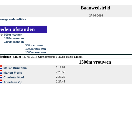
Baanwedstrijd
27-09-2014
voorgaande edities
reden afstanden
014
500m mannen
1000m mannen
1500m mannen
500m vrouwen
1000m vrouwen
1500m vrouwen
jduitslag
datum
: 27-09-2014
wereldrecord: 1:49.83 Miho Takagi
1500m vrouwen
2:12.81
Maike Brinksma
2:20.56
Manon Floris
2:26.20
Charlotte Kool
2:27.45
Anneleen Zijl