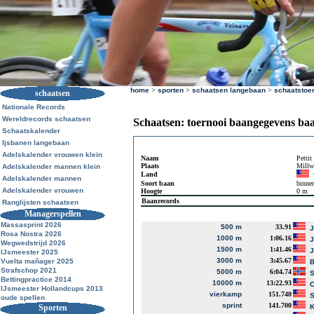
home
>
sporten
>
schaatsen langebaan
>
schaatstoe
schaatsen
Nationale Records
Wereldrecords schaatsen
Schaatsen: toernooi baangegevens ba
Schaatskalender
Ijsbanen langebaan
Adelskalender vrouwen klein
Naam
Pettit
Plaats
Millw
Adelskalender mannen klein
Land
Adelskalender mannen
Soort baan
binne
Adelskalender vrouwen
Hoogte
0 m
Baanrecords
Ranglijsten schaatsen
Managerspellen
Massasprint 2026
500 m
33.91
J
Rosa Nostra 2026
1000 m
1:06.16
J
Wegwedstrijd 2026
1500 m
1:41.46
J
IJsmeester 2025
3000 m
3:45.67
Vuelta mañager 2025
B
Strafschop 2021
5000 m
6:04.74
S
Bettingpractice 2014
10000 m
13:22.93
C
IJsmeester Hollandcups 2013
vierkamp
151.740
S
oude spellen
sprint
141.700
Sporten
K