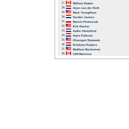
27.
William Dutton
28.
Arjen van der Kieft
29.
Mark Yanagihara
30.
Sander Jansen
31.
Marcin Pietruczuk
32.
Erik Ducker
33.
Aafke Olminkhof
34.
Arjen Folkerts
35.
Olusegun Sijuwade
36.
Kristiaan Kuipers
37.
Matthew Backstrom
38.
Cliff Morrison