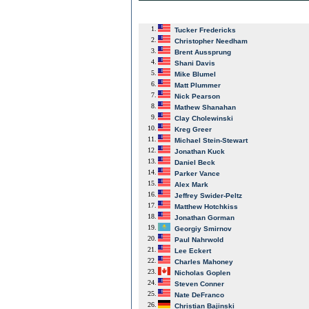
1.
Tucker Fredericks
2.
Christopher Needham
3.
Brent Aussprung
4.
Shani Davis
5.
Mike Blumel
6.
Matt Plummer
7.
Nick Pearson
8.
Mathew Shanahan
9.
Clay Cholewinski
10.
Kreg Greer
11.
Michael Stein-Stewart
12.
Jonathan Kuck
13.
Daniel Beck
14.
Parker Vance
15.
Alex Mark
16.
Jeffrey Swider-Peltz
17.
Matthew Hotchkiss
18.
Jonathan Gorman
19.
Georgiy Smirnov
20.
Paul Nahrwold
21.
Lee Eckert
22.
Charles Mahoney
23.
Nicholas Goplen
24.
Steven Conner
25.
Nate DeFranco
26.
Christian Bajinski