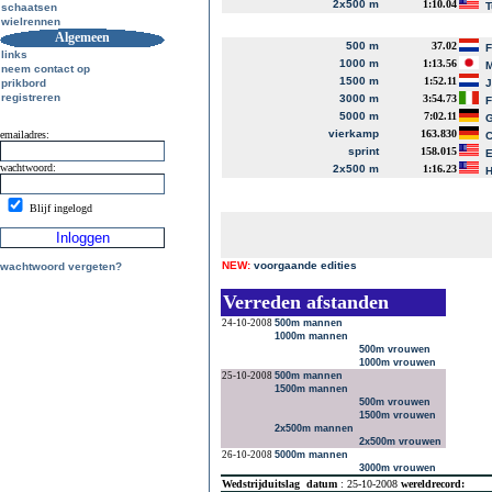
2x500 m
1:10.04
T
schaatsen
wielrennen
Algemeen
500 m
37.02
links
1000 m
1:13.56
M
neem contact op
1500 m
1:52.11
prikbord
J
registreren
3000 m
3:54.73
F
5000 m
7:02.11
G
vierkamp
163.830
emailadres:
C
sprint
158.015
E
wachtwoord:
2x500 m
1:16.23
H
Blijf ingelogd
NEW:
voorgaande edities
wachtwoord vergeten?
Verreden afstanden
24-10-2008
500m mannen
1000m mannen
500m vrouwen
1000m vrouwen
25-10-2008
500m mannen
1500m mannen
500m vrouwen
1500m vrouwen
2x500m mannen
2x500m vrouwen
26-10-2008
5000m mannen
3000m vrouwen
Wedstrijduitslag
datum
: 25-10-2008
wereldrecord: