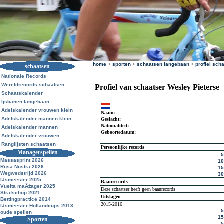
home
>
sporten
>
schaatsen langebaan
>
profiel sch
schaatsen
Nationale Records
Wereldrecords schaatsen
Profiel van schaatser Wesley Pieterse
Schaatskalender
Ijsbanen langebaan
Adelskalender vrouwen klein
Naam:
Adelskalender mannen klein
Geslacht:
Nationaliteit:
Adelskalender mannen
Geboortedatum:
Adelskalender vrouwen
Ranglijsten schaatsen
Persoonlijke records
Managerspellen
Massasprint 2026
1
Rosa Nostra 2026
1
Wegwedstrijd 2026
3
IJsmeester 2025
Baanrecords
Vuelta maÃ±ager 2025
Deze schaatser heeft geen baanrecords
Strafschop 2021
Uitslagen
Bettingpractice 2014
2015-2016
IJsmeester Hollandcups 2013
oude spellen
1
Sporten