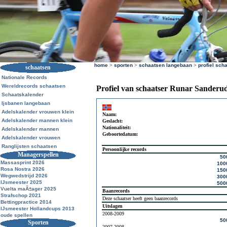
home
>
sporten
>
schaatsen langebaan
>
profiel sch
schaatsen
Nationale Records
Wereldrecords schaatsen
Profiel van schaatser Runar Sanderu
Schaatskalender
Ijsbanen langebaan
Adelskalender vrouwen klein
Naam:
Adelskalender mannen klein
Geslacht:
Nationaliteit:
Adelskalender mannen
Geboortedatum:
Adelskalender vrouwen
Ranglijsten schaatsen
Persoonlijke records
Managerspellen
50
Massasprint 2026
100
Rosa Nostra 2026
150
Wegwedstrijd 2026
300
IJsmeester 2025
500
Vuelta maÃ±ager 2025
Baanrecords
Strafschop 2021
Deze schaatser heeft geen baanrecords
Bettingpractice 2014
Uitslagen
IJsmeester Hollandcups 2013
2008-2009
oude spellen
50
Sporten
2007-2008