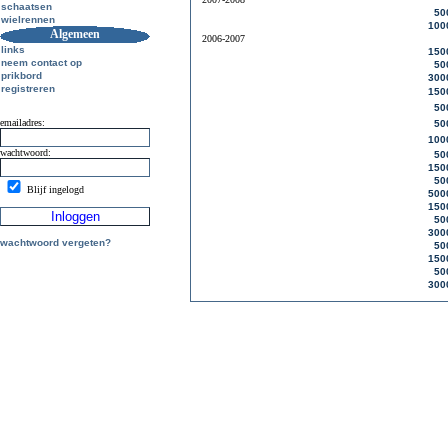
schaatsen
50
wielrennen
100
Algemeen
2006-2007
links
150
neem contact op
50
prikbord
300
registreren
150
50
emailadres:
50
100
wachtwoord:
50
150
50
Blijf ingelogd
500
150
50
300
wachtwoord vergeten?
50
150
50
300