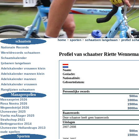
home
>
sporten
>
schaatsen langebaan
>
profiel sch
schaatsen
Nationale Records
Wereldrecords schaatsen
Profiel van schaatser Riette Wennema
Schaatskalender
Ijsbanen langebaan
Adelskalender vrouwen klein
Naam:
Adelskalender mannen klein
Geslacht:
Nationaliteit:
Adelskalender mannen
Geboortedatum:
Adelskalender vrouwen
Ranglijsten schaatsen
Persoonlijke records
Managerspellen
500m
Massasprint 2026
1000m
Rosa Nostra 2026
1500m
Wegwedstrijd 2026
3000m
IJsmeester 2025
Baanrecords
Vuelta maÃ±ager 2025
Deze schaatser heeft geen baanrecords
Strafschop 2021
Uitslagen
Bettingpractice 2014
2007-2008
IJsmeester Hollandcups 2013
500m
oude spellen
1500m
Sporten
2006-2007