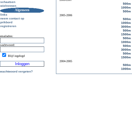
schaatsen
500m
wielrennen
1000m
Algemeen
500m
links
2005-2006
neem contact op
500m
prikbord
1000m
registreren
3000m
500m
1500m
emailadres:
500m
1000m
wachtwoord:
500m
3000m
500m
Blijf ingelogd
1500m
2004-2005
500m
1000m
wachtwoord vergeten?