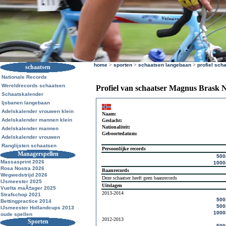
home
>
sporten
>
schaatsen langebaan
>
profiel sch
schaatsen
Nationale Records
Wereldrecords schaatsen
Profiel van schaatser Magnus Brask 
Schaatskalender
Ijsbanen langebaan
Adelskalender vrouwen klein
Naam:
Adelskalender mannen klein
Geslacht:
Nationaliteit:
Adelskalender mannen
Geboortedatum:
Adelskalender vrouwen
Ranglijsten schaatsen
Persoonlijke records
Managerspellen
50
Massasprint 2026
100
Rosa Nostra 2026
Baanrecords
Wegwedstrijd 2026
Deze schaatser heeft geen baanrecords
IJsmeester 2025
Uitslagen
Vuelta maÃ±ager 2025
2013-2014
Strafschop 2021
50
Bettingpractice 2014
50
IJsmeester Hollandcups 2013
100
oude spellen
2012-2013
Sporten
50