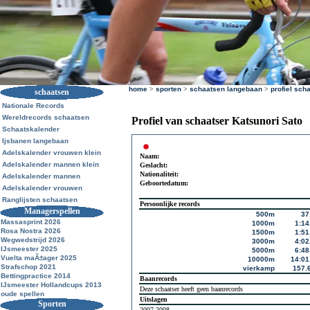
home
>
sporten
>
schaatsen langebaan
>
profiel sch
schaatsen
Nationale Records
Wereldrecords schaatsen
Profiel van schaatser Katsunori Sato
Schaatskalender
Ijsbanen langebaan
Adelskalender vrouwen klein
Naam:
Adelskalender mannen klein
Geslacht:
Nationaliteit:
Adelskalender mannen
Geboortedatum:
Adelskalender vrouwen
Ranglijsten schaatsen
Persoonlijke records
Managerspellen
500m
37
Massasprint 2026
1000m
1:14
Rosa Nostra 2026
1500m
1:51
Wegwedstrijd 2026
3000m
4:02
IJsmeester 2025
5000m
6:48
Vuelta maÃ±ager 2025
10000m
14:01
Strafschop 2021
vierkamp
157.
Bettingpractice 2014
Baanrecords
IJsmeester Hollandcups 2013
Deze schaatser heeft geen baanrecords
oude spellen
Uitslagen
Sporten
2007-2008