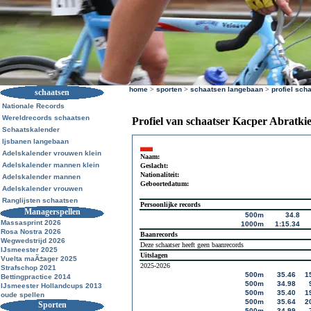
home
>
sporten
>
schaatsen langebaan
>
profiel sch
schaatsen
Nationale Records
Wereldrecords schaatsen
Profiel van schaatser Kacper Abratki
Schaatskalender
Ijsbanen langebaan
Adelskalender vrouwen klein
Naam:
Adelskalender mannen klein
Geslacht:
Nationaliteit:
Adelskalender mannen
Geboortedatum:
Adelskalender vrouwen
Ranglijsten schaatsen
Persoonlijke records
Managerspellen
500m
34.8
Massasprint 2026
1000m
1:15.34
Rosa Nostra 2026
Baanrecords
Wegwedstrijd 2026
Deze schaatser heeft geen baanrecords
IJsmeester 2025
Uitslagen
Vuelta maÃ±ager 2025
2025-2026
Strafschop 2021
500m
35.46
1
Bettingpractice 2014
500m
34.98
IJsmeester Hollandcups 2013
500m
35.40
1
oude spellen
500m
35.64
2
Sporten
500m
34.99