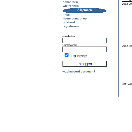
schaatsen
2013-20
wielrennen
Algemeen
links
neem contact op
prikbord
registreren
emailadres:
wachtwoord:
2012-20
Blijf ingelogd
wachtwoord vergeten?
2011-20