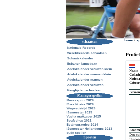
home
>
sp
schaatsen
Nationale Records
Wereldrecords schaatsen
Profie
Schaatskalender
Ijsbanen langebaan
Adelskalender vrouwen klein
Naam:
Adelskalender mannen klein
Geslach
National
Adelskalender mannen
Geboor
Adelskalender vrouwen
Ranglijsten schaatsen
Persoon
Managerspellen
Massasprint 2026
Rosa Nostra 2026
Wegwedstrijd 2026
IJsmeester 2025
Vuelta maÃ±ager 2025
Strafschop 2021
Bettingpractice 2014
IJsmeester Hollandcups 2013
Baanre
oude spellen
Deze sch
Sporten
Uitslag