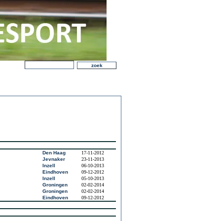
Den Haag
17-11-2012
Jevnaker
23-11-2013
Inzell
06-10-2013
Eindhoven
09-12-2012
Inzell
05-10-2013
Groningen
02-02-2014
Groningen
02-02-2014
Eindhoven
09-12-2012