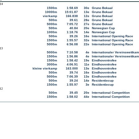
14
1500m
1:58.69
30e
Gruno Bokaal
10000m
15:01.87
13e
Gruno Bokaal
vierkamp
166.838
12e
Gruno Bokaal
500m
39.61
28e
Gruno Bokaal
5000m
7:05.72
27e
Gruno Bokaal
500m
40.84
20e
Norwegian Cup
1000m
1:18.76
14e
Norwegian Cup
500m
39.26
16e
International Opening Race
1500m
1:55.57
32e
International Opening Race
5000m
6:56.08
22e
International Opening Race
13
5000m
7:10.58
4e
Internationaler Vereinswettkam
1500m
1:56.86
4e
Internationaler Vereinswettkam
1500m
1:58.42
19e
Eindhoventrofee
3000m
4:06.91
11e
Eindhoventrofee
kleine vierkamp
163.000
13e
Eindhoventrofee
500m
39.74
16e
Eindhoventrofee
5000m
7:06.39
13e
Eindhoventrofee
500m
39.24
14e
Residentiecup
1500m
1:55.97
3e
Residentiecup
12
500m
39.45
20e
International Competition
1500m
1:58.02
44e
International Competition