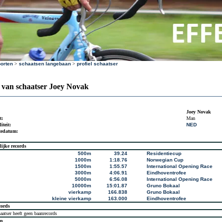
orten
>
schaatsen langebaan
>
profiel schaatser
l van schaatser Joey Novak
Joey Novak
t:
Man
iteit:
NED
tedatum:
lijke records
500m
39.24
Residentiecup
1000m
1:18.76
Norwegian Cup
1500m
1:55.57
International Opening Race
3000m
4:06.91
Eindhoventrofee
5000m
6:56.08
International Opening Race
10000m
15:01.87
Gruno Bokaal
vierkamp
166.838
Gruno Bokaal
kleine vierkamp
163.000
Eindhoventrofee
cords
aatser heeft geen baanrecords
en