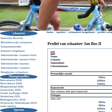
home
>
sporten
>
schaatsen langebaan
>
profiel sch
schaatsen
Nationale Records
Wereldrecords schaatsen
Profiel van schaatser Jan Bos II
Schaatskalender
Ijsbanen langebaan
Adelskalender vrouwen klein
Naam:
Adelskalender mannen klein
Geslacht:
Nationaliteit:
Adelskalender mannen
Geboortedatum:
Adelskalender vrouwen
Ranglijsten schaatsen
Persoonlijke records
Managerspellen
500m
Massasprint 2026
1000m
Rosa Nostra 2026
1500m
Wegwedstrijd 2026
Baanrecords
IJsmeester 2025
Deze schaatser heeft geen baanrecords
Vuelta maÃ±ager 2025
Uitslagen
Strafschop 2021
2006-2007
Bettingpractice 2014
500m
IJsmeester Hollandcups 2013
500m
oude spellen
1000m
Sporten
500m