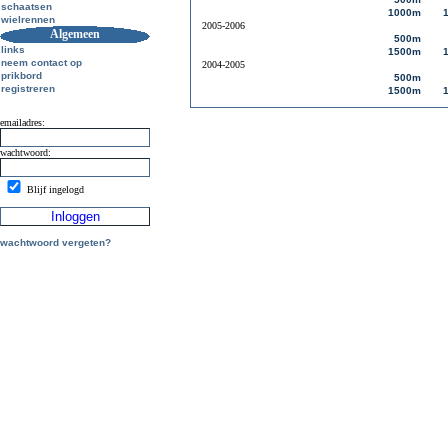
schaatsen
1000m
wielrennen
2005-2006
Algemeen
500m
links
1500m
neem contact op
2004-2005
prikbord
500m
registreren
1500m
emailadres:
wachtwoord:
Blijf ingelogd
wachtwoord vergeten?