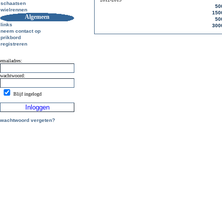
schaatsen
50
wielrennen
150
Algemeen
50
links
300
neem contact op
prikbord
registreren
emailadres:
wachtwoord:
Blijf ingelogd
wachtwoord vergeten?