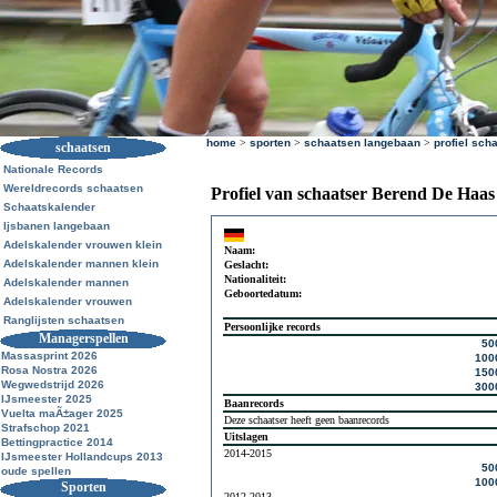
home
>
sporten
>
schaatsen langebaan
>
profiel sch
schaatsen
Nationale Records
Wereldrecords schaatsen
Profiel van schaatser Berend De Haas
Schaatskalender
Ijsbanen langebaan
Adelskalender vrouwen klein
Naam:
Adelskalender mannen klein
Geslacht:
Nationaliteit:
Adelskalender mannen
Geboortedatum:
Adelskalender vrouwen
Ranglijsten schaatsen
Persoonlijke records
Managerspellen
50
Massasprint 2026
100
Rosa Nostra 2026
150
Wegwedstrijd 2026
300
IJsmeester 2025
Baanrecords
Vuelta maÃ±ager 2025
Deze schaatser heeft geen baanrecords
Strafschop 2021
Uitslagen
Bettingpractice 2014
2014-2015
IJsmeester Hollandcups 2013
50
oude spellen
100
Sporten
2012-2013