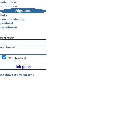
schaatsen
wielrennen
Algemeen
links
neem contact op
prikbord
registreren
emailadres:
wachtwoord:
Blijf ingelogd
wachtwoord vergeten?