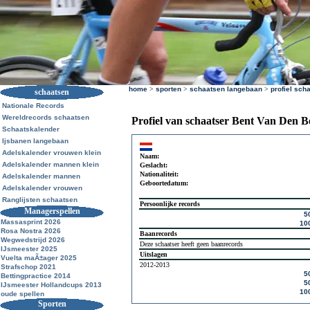
home
>
sporten
>
schaatsen langebaan
>
profiel sch
schaatsen
Nationale Records
Wereldrecords schaatsen
Profiel van schaatser Bent Van Den B
Schaatskalender
Ijsbanen langebaan
Adelskalender vrouwen klein
Naam:
Adelskalender mannen klein
Geslacht:
Nationaliteit:
Adelskalender mannen
Geboortedatum:
Adelskalender vrouwen
Ranglijsten schaatsen
Persoonlijke records
Managerspellen
5
Massasprint 2026
10
Rosa Nostra 2026
Baanrecords
Wegwedstrijd 2026
Deze schaatser heeft geen baanrecords
IJsmeester 2025
Uitslagen
Vuelta maÃ±ager 2025
2012-2013
Strafschop 2021
5
Bettingpractice 2014
5
IJsmeester Hollandcups 2013
10
oude spellen
Sporten