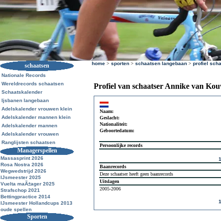
home
>
sporten
>
schaatsen langebaan
>
profiel sch
schaatsen
Nationale Records
Wereldrecords schaatsen
Profiel van schaatser Annike van Ko
Schaatskalender
Ijsbanen langebaan
Adelskalender vrouwen klein
Naam:
Adelskalender mannen klein
Geslacht:
Nationaliteit:
Adelskalender mannen
Geboortedatum:
Adelskalender vrouwen
Ranglijsten schaatsen
Persoonlijke records
Managerspellen
Massasprint 2026
Rosa Nostra 2026
Baanrecords
Wegwedstrijd 2026
Deze schaatser heeft geen baanrecords
IJsmeester 2025
Uitslagen
Vuelta maÃ±ager 2025
2005-2006
Strafschop 2021
Bettingpractice 2014
IJsmeester Hollandcups 2013
oude spellen
Sporten