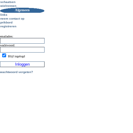
schaatsen
wielrennen
Algemeen
links
neem contact op
prikbord
registreren
emailadres:
wachtwoord:
Blijf ingelogd
wachtwoord vergeten?