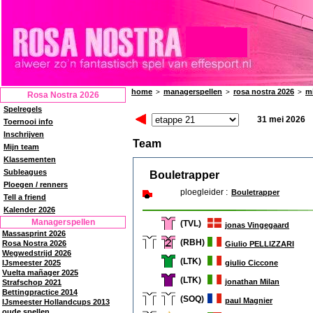
home
managerspellen
rosa nostra 2026
m
>
>
>
Rosa Nostra 2026
Spelregels
31 mei 2026
Toernooi info
Inschrijven
Team
Mijn team
Klassementen
Subleagues
Bouletrapper
Ploegen / renners
ploegleider :
Bouletrapper
Tell a friend
Kalender 2026
Managerspellen
(TVL)
jonas Vingegaard
Massasprint 2026
(RBH)
Rosa Nostra 2026
Giulio PELLIZZARI
Wegwedstrijd 2026
(LTK)
giulio Ciccone
IJsmeester 2025
Vuelta mañager 2025
(LTK)
jonathan Milan
Strafschop 2021
Bettingpractice 2014
(SOQ)
paul Magnier
IJsmeester Hollandcups 2013
oude spellen