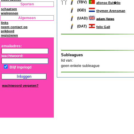
(TBV)
afonso Eul�lio
Sporten
schaatsen
(IGD)
thymen Arensman
wielrennen
Algemeen
(UAD)
adam Yates
links
(DAT)
felix Gall
neem contact op
prikbord
registreren
emailadres:
Subleagues
wachtwoord:
lid van:
geen enkele subleague
Blijf ingelogd
wachtwoord vergeten?