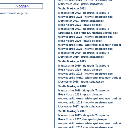
wegwedstrijd 2023 - het wielerseizoen spel
IJsmeester 2022 - gratis schaatsspel
Vuelta Ma�ager 2022
Massasprint 2022 - de gratis Tourpoule
wachtwoord vergeten?
wegwedstrijd 2022 - het wielerseizoen spel
IJsmeester 2021 - gratis schaatsspel
Rosa Nostra 2021 - gratis girospel
Massasprint 2021 - de gratis Tourpoule
Strafschop, het gratis EK Mannen Voetbal spel
wegwedstrijd 2021 - het wielerseizoen spel
Rosa Nostra 2020 - gratis girospel
wegwedstrijd extra - wielerspel met meer budget
wegwedstrijd 2020 - het wielerseizoen spel
Massasprint 2020 - de gratis Tourpoule
IJsmeester 2019 - gratis schaatsspel
Vuelta Ma�ager 2019
Massasprint 2019 - de gratis Tourpoule
Rosa Nostra 2019 - gratis girospel
wegwedstrijd 2019 - het wielerseizoen spel
wegwedstrijd extra - wielerspel met meer budget
IJsmeester 2018 - gratis schaatsspel
Vuelta Ma�ager 2018
Massasprint 2018 - de gratis Tourpoule
Rosa Nostra 2018 - gratis girospel
wegwedstrijd extra - wielerspel met meer budget
wegwedstrijd 2018 - het wielerseizoen spel
IJsmeester 2017 - gratis schaatsspel
Vuelta Ma�ager 2017
Massasprint 2017 - de gratis Tourpoule
Rosa Nostra 2017 - het gratis girospel
wegwedstrijd extra - wielerspel met meer budget
wegwedstrijd 2017 - het wielerseizoen spel