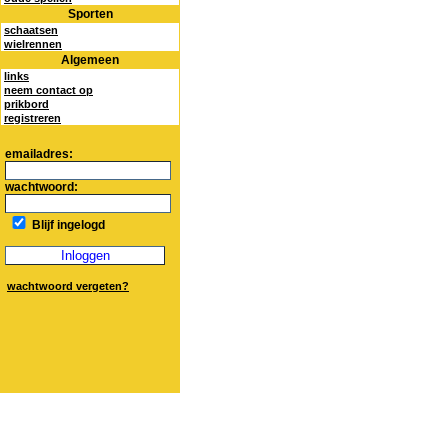
Sporten
schaatsen
wielrennen
Algemeen
links
neem contact op
prikbord
registreren
emailadres:
wachtwoord:
Blijf ingelogd
wachtwoord vergeten?