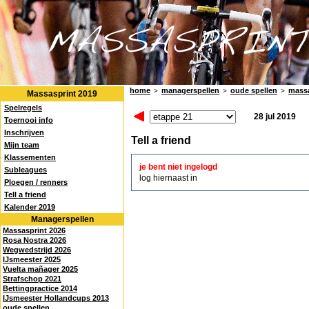
home
managerspellen
oude spellen
massa
>
>
>
Massasprint 2019
Spelregels
28 jul 2019
Toernooi info
Inschrijven
Tell a friend
Mijn team
Klassementen
je bent niet ingelogd
Subleagues
log hiernaast in
Ploegen / renners
Tell a friend
Kalender 2019
Managerspellen
Massasprint 2026
Rosa Nostra 2026
Wegwedstrijd 2026
IJsmeester 2025
Vuelta mañager 2025
Strafschop 2021
Bettingpractice 2014
IJsmeester Hollandcups 2013
oude spellen