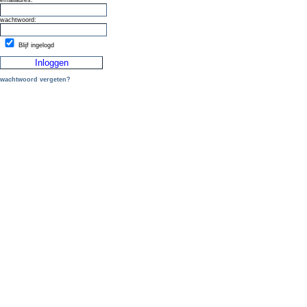
emailadres:
wachtwoord:
Blijf ingelogd
wachtwoord vergeten?