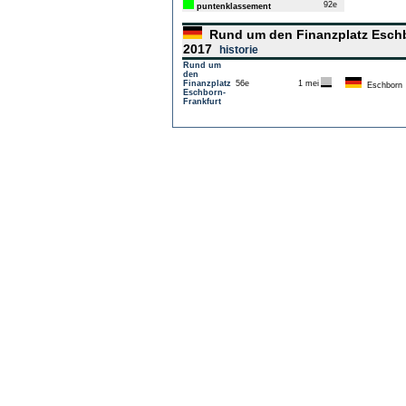
92e
puntenklassement
Rund um den Finanzplatz Eschb
2017
historie
Rund um
den
Finanzplatz
56e
1 mei
Eschborn
Eschborn-
Frankfurt