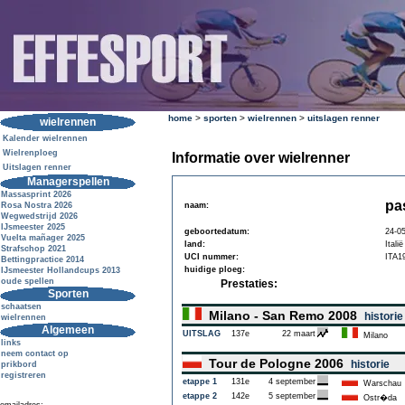
home
>
sporten
>
wielrennen
>
uitslagen renner
wielrennen
Kalender wielrennen
Wielrenploeg
Informatie over wielrenner
Uitslagen renner
Managerspellen
Massasprint 2026
pa
Rosa Nostra 2026
naam:
Wegwedstrijd 2026
IJsmeester 2025
geboortedatum:
24-0
Vuelta mañager 2025
land:
Italië
Strafschop 2021
UCI nummer:
ITA1
Bettingpractice 2014
huidige ploeg:
IJsmeester Hollandcups 2013
oude spellen
Prestaties:
Sporten
schaatsen
Milano - San Remo 2008
historie
wielrennen
Algemeen
UITSLAG
137e
22 maart
Milano
links
neem contact op
Tour de Pologne 2006
historie
prikbord
registreren
etappe 1
131e
4 september
Warschau
etappe 2
142e
5 september
Ostr�da