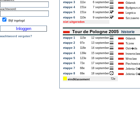
emailadres:
etappe 3
111e
6 september
Gdansk
etappe 4
151e
7 september
Bydgoszcz
wachtwoord:
etappe 5
151e
8 september
Legnica
etappe 6
110e
9 september
Szczawno
Blijf ingelogd
niet uitgereden
Tour de Pologne 2005
historie
wachtwoord vergeten?
etappe 1
115e
12 september
Gdansk
etappe 2
97e
13 september
Tczew
etappe 3
118e
14 september
Ostr�da
etappe 4
139e
15 september
Inowrocla
etappe 5
123e
16 september
Wroclaw
etappe 6
72e
17 september
Piechowic
etappe 7
68e
18 september
Jelenia G�
etappe 8
69e
18 september
Jelenia G�
72e
eindklassement