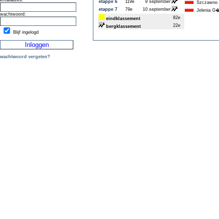
emailadres:
etappe 6
119e
9 september
Szczawno
etappe 7
79e
10 september
Jelenia G�
wachtwoord:
82e
eindklassement
22e
bergklassement
Blijf ingelogd
wachtwoord vergeten?