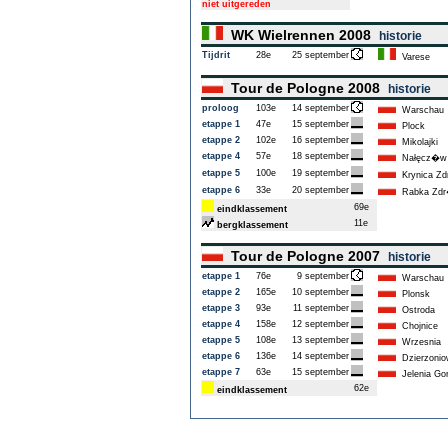
niet uitgereden
WK Wielrennen 2008
historie
Tijdrit
28e
25 september
Varese
Tour de Pologne 2008
historie
proloog
103e
14 september
Warschau
etappe 1
47e
15 september
Plock
etappe 2
102e
16 september
Mikolajki
etappe 4
57e
18 september
Nałęcz�w
etappe 5
100e
19 september
Krynica Zd
etappe 6
33e
20 september
Rabka Zdr
69e
eindklassement
11e
bergklassement
Tour de Pologne 2007
historie
etappe 1
76e
9 september
Warschau
etappe 2
165e
10 september
Plonsk
etappe 3
93e
11 september
Ostroda
etappe 4
158e
12 september
Chojnice
etappe 5
108e
13 september
Wrzesnia
etappe 6
136e
14 september
Dzierzonio
etappe 7
63e
15 september
Jelenia Go
62e
eindklassement