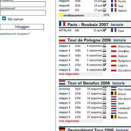
emailadres:
etappe5
118e
15 juni
Nyons
etappe6
110e
16 juni
Gap
wachtwoord:
etappe7
97e
17 juni
Valloire
107e
eindklassement
Blijf ingelogd
Paris - Roubaix 2007
historie
UITSLAG
48e
15 april
Paris
wachtwoord vergeten?
Tour de Pologne 2006
historie
etappe 1
116e
4 september
Warschau
etappe 2
168e
5 september
Ostr�da
etappe 3
164e
6 september
Gdansk
etappe 4
70e
7 september
Bydgoszc
etappe 5
142e
8 september
Legnica
etappe 6
95e
9 september
Szczawno
niet uitgereden
Tour of Benelux 2006
historie
proloog
162e
16 augustus
Den Helde
etappe 1
105e
17 augustus
Wezet
etappe 2
155e
18 augustus
Den Bosc
etappe 3
157e
19 augustus
Beek
etappe 4
159e
20 augustus
Landgraaf
etappe 5
145e
21 augustus
Hasselt
etappe 6
133e
22 augustus
Bornem
niet uitgereden
Deutschland Tour 2006
historie