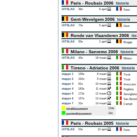
Paris - Roubaix 2006
historie
UITSLAG
38e
9 april
Paris
Gent-Wevelgem 2006
historie
UITSLAG
73e
5 april
Gent
Ronde van Vlaanderen 2006
his
UITSLAG
50e
2 april
Brugge
Milano - Sanremo 2006
historie
UITSLAG
43e
18 maart
Milano
Tirreno - Adriatico 2006
historie
etappe 1
150e
8 maart
Tivoli
etappe 2
162e
9 maart
Tivoli
etappe 3
81e
10 maart
Avezzano
etappe 4
183e
11 maart
Paglieta
etappe 5
172e
12 maart
Serviglian
etappe 6
157e
13 maart
San Benede
etappe 7
31e
14 maart
Campli
154e
eindklassement
24e
puntenklassement
Paris - Roubaix 2005
historie
UITSLAG
53e
10 april
Paris