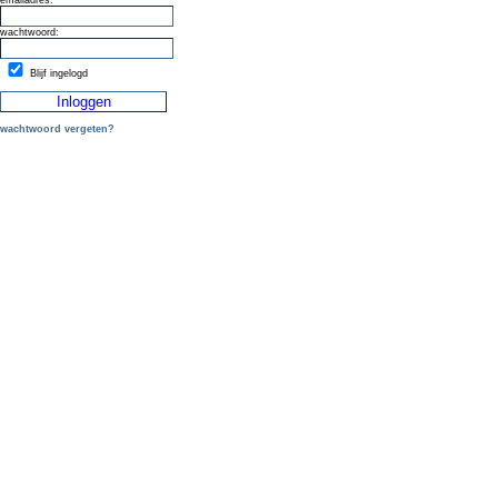
emailadres:
wachtwoord:
Blijf ingelogd
wachtwoord vergeten?