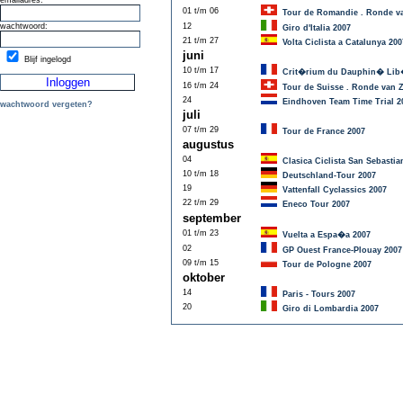
emailadres:
01 t/m 06
Tour de Romandie . Ronde 
wachtwoord:
12
Giro d'Italia 2007
21 t/m 27
Volta Ciclista a Catalunya 200
juni
Blijf ingelogd
10 t/m 17
Crit�rium du Dauphin� Lib
16 t/m 24
Tour de Suisse . Ronde van Z
24
Eindhoven Team Time Trial 2
wachtwoord vergeten?
juli
07 t/m 29
Tour de France 2007
augustus
04
Clasica Ciclista San Sebastia
10 t/m 18
Deutschland-Tour 2007
19
Vattenfall Cyclassics 2007
22 t/m 29
Eneco Tour 2007
september
01 t/m 23
Vuelta a Espa�a 2007
02
GP Ouest France-Plouay 2007
09 t/m 15
Tour de Pologne 2007
oktober
14
Paris - Tours 2007
20
Giro di Lombardia 2007