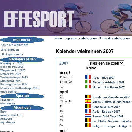
home
>
sporten
>
wielrennen
>
kalender wielrennen
wielrennen
Kalender wielrennen
Wielrenploeg
Kalender wielrennen 2007
Uitslagen renner
Managerspellen
2007
Massasprint 2026
Rosa Nostra 2026
Toernooi
Wegwedstrijd 2026
maart
IJsmeester 2025
11 t/m 18
Vuelta mañager 2025
Paris - Nice 2007
Strafschop 2021
14 t/m 20
Tirreno - Adriatico 2007
Bettingpractice 2014
24
Milano - San Remo 2007
IJsmeester Hollandcups 2013
april
oude spellen
Sporten
08
Ronde van Vlaanderen 2007
schaatsen
09 t/m 14
Vuelta Ciclista al Pais Vasc
wielrennen
11
Algemeen
Gent-Wevelgem 2007
15
links
Paris - Roubaix 2007
neem contact op
22
Amstel Gold Race 2007
prikbord
25
La Fl�che Wallonne - Waalse 
registreren
29
Li�ge - Bastogne - Li�ge . L
mei