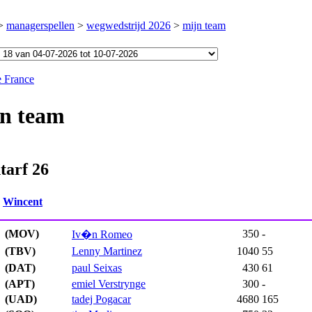
>
managerspellen
>
wegwedstrijd 2026
>
mijn team
e France
n team
tarf 26
:
Wincent
(MOV)
350
-
Iv�n Romeo
(TBV)
Lenny Martinez
1040
55
(DAT)
paul Seixas
430
61
(APT)
emiel Verstrynge
300
-
(UAD)
tadej Pogacar
4680
165