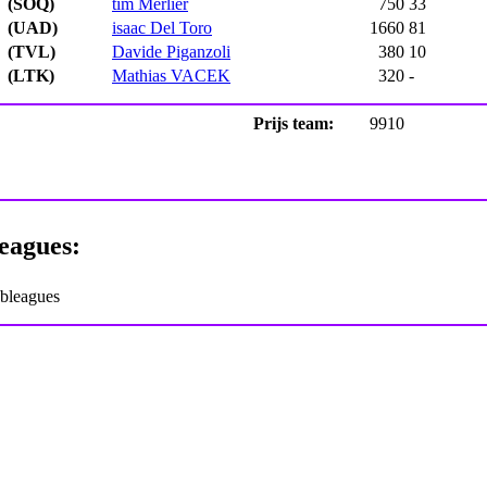
(SOQ)
tim Merlier
750
33
(UAD)
isaac Del Toro
1660
81
(TVL)
Davide Piganzoli
380
10
(LTK)
Mathias VACEK
320
-
Prijs team:
9910
eagues:
ubleagues