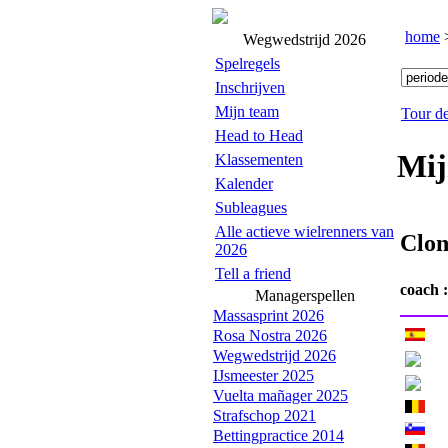
home
Wegwedstrijd 2026
Spelregels
Inschrijven
Mijn team
Tour d
Head to Head
Mij
Klassementen
Kalender
Subleagues
Alle actieve wielrenners van
Clon
2026
Tell a friend
coach 
Managerspellen
Massasprint 2026
Rosa Nostra 2026
Wegwedstrijd 2026
IJsmeester 2025
Vuelta mañager 2025
Strafschop 2021
Bettingpractice 2014