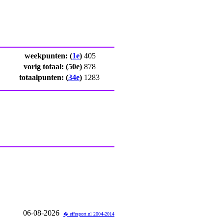
weekpunten: (
1e
)
405
vorig totaal: (
50e
)
878
totaalpunten: (
34e
)
1283
06-08-2026
� effesport.nl 2004-2014