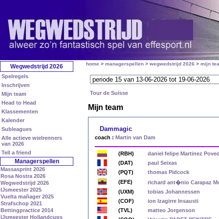
home
>
managerspellen
>
wegwedstrijd 2026
>
mijn te
Wegwedstrijd 2026
Spelregels
Inschrijven
Tour de Suisse
Mijn team
Head to Head
Mijn team
Klassementen
Kalender
Dammagic
Subleagues
coach :
Martin van Dam
Alle actieve wielrenners
van 2026
Tell a friend
(RBH)
daniel felipe Martinez Pove
Managerspellen
(DAT)
paul Seixas
Massasprint 2026
(PQT)
thomas Pidcock
Rosa Nostra 2026
(EFE)
richard ant�nio Carapaz M
Wegwedstrijd 2026
IJsmeester 2025
(UXM)
tobias Johannessen
Vuelta mañager 2025
(COF)
ion Izagirre Insausti
Strafschop 2021
Bettingpractice 2014
(TVL)
matteo Jorgenson
IJsmeester Hollandcups