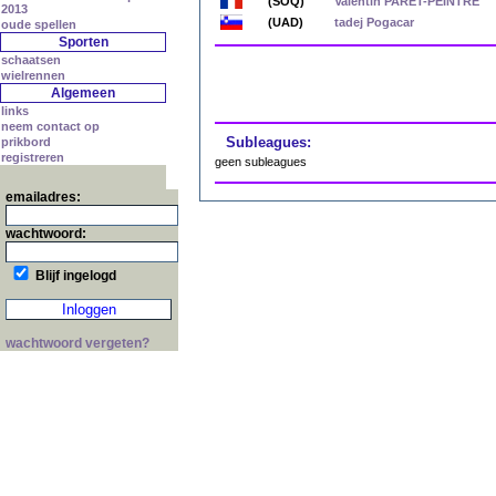
(SOQ)
Valentin PARET-PEINTRE
2013
(UAD)
tadej Pogacar
oude spellen
Sporten
schaatsen
wielrennen
Algemeen
links
neem contact op
Subleagues:
prikbord
registreren
geen subleagues
emailadres:
wachtwoord:
Blijf ingelogd
wachtwoord vergeten?