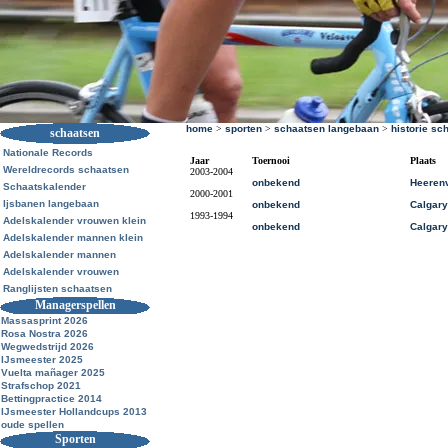
home
>
sporten
>
schaatsen langebaan
>
historie sc
schaatsen
Nationale Records
Jaar
Toernooi
Plaats
Wereldrecords schaatsen
2003-2004
onbekend
Heeren
Schaatskalender
2000-2001
Ijsbanen langebaan
onbekend
Calgary
1993-1994
Adelskalender vrouwen klein
onbekend
Calgary
Adelskalender mannen klein
Adelskalender mannen
Adelskalender vrouwen
Ranglijsten schaatsen
Managerspellen
Massasprint 2026
Rosa Nostra 2026
Wegwedstrijd 2026
IJsmeester 2025
Vuelta mañager 2025
Strafschop 2021
Bettingpractice 2014
IJsmeester Hollandcups 2013
oude spellen
Sporten