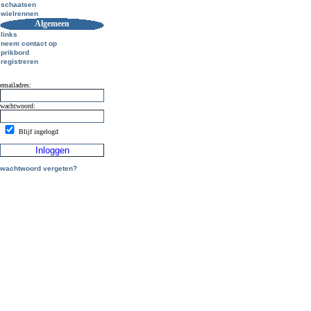
schaatsen
wielrennen
Algemeen
links
neem contact op
prikbord
registreren
emailadres:
wachtwoord:
Blijf ingelogd
wachtwoord vergeten?