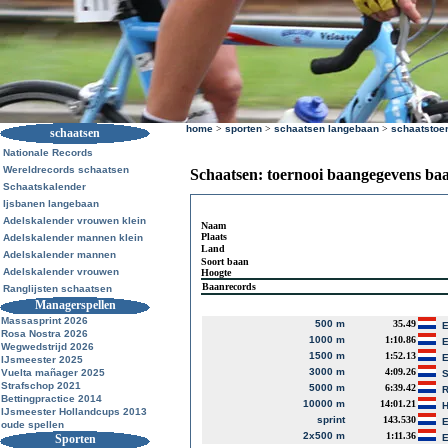
home
>
sporten
>
schaatsen langebaan
>
schaatstoe
schaatsen
Nationale Records
Wereldrecords schaatsen
Schaatsen: toernooi baangegevens ba
Schaatskalender
Ijsbanen langebaan
Adelskalender vrouwen klein
Naam
Plaats
Adelskalender mannen klein
Land
Adelskalender mannen
Soort baan
Adelskalender vrouwen
Hoogte
Baanrecords
Ranglijsten schaatsen
Managerspellen
Massasprint 2026
500 m
35.49
E
Rosa Nostra 2026
1000 m
1:10.86
E
Wegwedstrijd 2026
1500 m
1:52.13
E
IJsmeester 2025
3000 m
4:09.26
Vuelta mañager 2025
S
Strafschop 2021
5000 m
6:39.42
R
Bettingpractice 2014
10000 m
14:01.21
H
IJsmeester Hollandcups 2013
sprint
143.530
E
oude spellen
2x500 m
1:11.36
Sporten
E