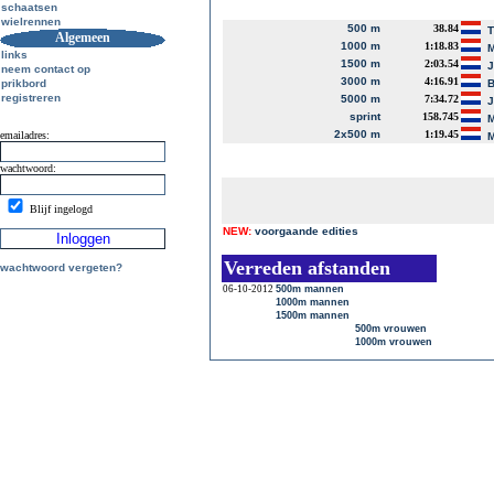
schaatsen
wielrennen
500 m
38.84
T
Algemeen
1000 m
1:18.83
M
links
1500 m
2:03.54
J
neem contact op
3000 m
4:16.91
prikbord
B
registreren
5000 m
7:34.72
J
sprint
158.745
M
2x500 m
1:19.45
emailadres:
M
wachtwoord:
Blijf ingelogd
NEW:
voorgaande edities
Verreden afstanden
wachtwoord vergeten?
06-10-2012
500m mannen
1000m mannen
1500m mannen
500m vrouwen
1000m vrouwen