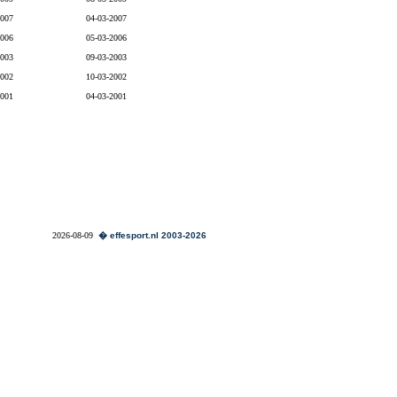
2007
04-03-2007
2006
05-03-2006
2003
09-03-2003
2002
10-03-2002
2001
04-03-2001
2026-08-09
� effesport.nl 2003-2026