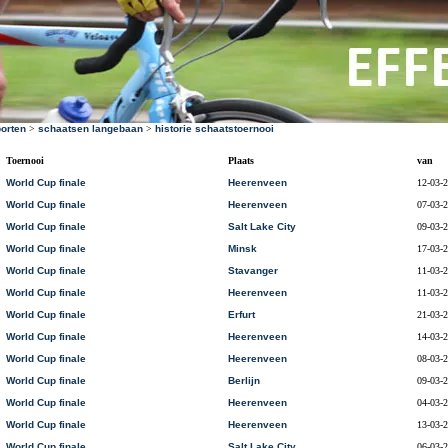
orten
>
schaatsen langebaan
>
historie schaatstoernooi
Toernooi
Plaats
van
World Cup finale
Heerenveen
12-03-
World Cup finale
Heerenveen
07-03-
World Cup finale
Salt Lake City
09-03-
World Cup finale
Minsk
17-03-
World Cup finale
Stavanger
11-03-
World Cup finale
Heerenveen
11-03-
World Cup finale
Erfurt
21-03-
World Cup finale
Heerenveen
14-03-
World Cup finale
Heerenveen
08-03-
World Cup finale
Berlijn
09-03-
World Cup finale
Heerenveen
04-03-
World Cup finale
Heerenveen
13-03-
World Cup finale
Salt Lake City
06-03-