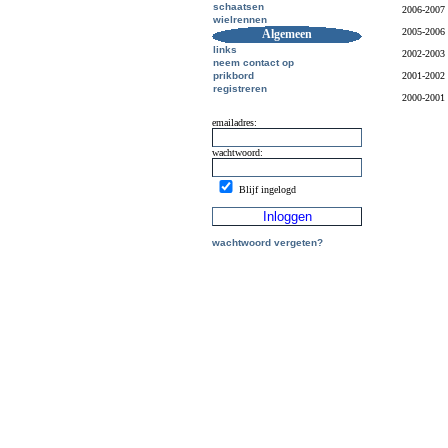
schaatsen
2006-2007
wielrennen
2005-2006
Algemeen
links
2002-2003
neem contact op
prikbord
2001-2002
registreren
2000-2001
emailadres:
wachtwoord:
Blijf ingelogd
wachtwoord vergeten?