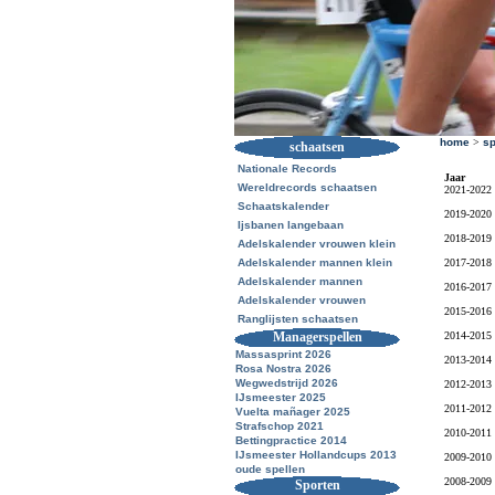
home
>
sp
schaatsen
Nationale Records
Jaar
Wereldrecords schaatsen
2021-2022
Schaatskalender
2019-2020
Ijsbanen langebaan
2018-2019
Adelskalender vrouwen klein
Adelskalender mannen klein
2017-2018
Adelskalender mannen
2016-2017
Adelskalender vrouwen
2015-2016
Ranglijsten schaatsen
Managerspellen
2014-2015
Massasprint 2026
2013-2014
Rosa Nostra 2026
Wegwedstrijd 2026
2012-2013
IJsmeester 2025
2011-2012
Vuelta mañager 2025
Strafschop 2021
2010-2011
Bettingpractice 2014
IJsmeester Hollandcups 2013
2009-2010
oude spellen
2008-2009
Sporten