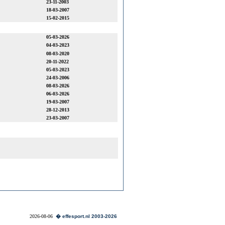
23-11-2003
18-03-2007
15-02-2015
05-03-2026
04-03-2023
08-03-2020
20-11-2022
05-03-2023
24-03-2006
08-03-2026
06-03-2026
19-03-2007
28-12-2013
23-03-2007
2026-08-06
� effesport.nl 2003-2026