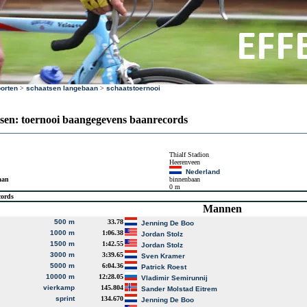
orten
>
schaatsen langebaan
>
schaatstoernooi
sen: toernooi baangegevens baanrecords
Thialf Stadion
Heerenveen
Nederland
aan
binnenbaan
0 m
cords
Mannen
500 m
33.78
Jenning De Boo
1000 m
1:06.38
Jordan Stolz
1500 m
1:42.55
Jordan Stolz
3000 m
3:39.65
Sven Kramer
5000 m
6:04.36
Patrick Roest
10000 m
12:28.05
Vladimir Semirunnij
vierkamp
145.804
Sander Molstad Eitrem
sprint
134.670
Jenning De Boo