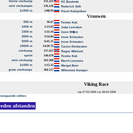
kleine vierkamp
151.221
KC Boutiette
mini vierkampm
156.136
Roderick Stift
2x500 m
1:08.93
Pavel Kulizjnikov
Vrouwen
500 m
36.67
Femke Kok
1000 m
1:13.03
Jutta Leerdam
1500 m
1:53.10
Ireen W�st
3000 m
3:54.04
Irene Schouten
5000 m
6:41.25
Irene Schouten
10000 m
14:39.76
Carien Kleibeuker
vierkamp
157.457
Ragne Wiklund
sprint
146.670
Femke Kok
mini vierkamp
163.368
Marrit Leenstra
2x500 m
1:15.32
Margot Boer
grote vierkampv
184.157
Willemiek Kamper
Viking Race
van 07-03-2008 t/m 08-03-2008
voorgaande edities
reden afstanden