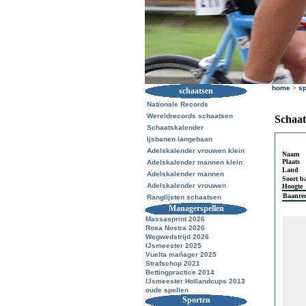
home
>
sp
schaatsen
Nationale Records
Wereldrecords schaatsen
Schaat
Schaatskalender
Ijsbanen langebaan
Adelskalender vrouwen klein
Naam
Plaats
Adelskalender mannen klein
Land
Adelskalender mannen
Soort b
Adelskalender vrouwen
Hoogte
Baanre
Ranglijsten schaatsen
Managerspellen
Massasprint 2026
Rosa Nostra 2026
Wegwedstrijd 2026
IJsmeester 2025
Vuelta mañager 2025
Strafschop 2021
Bettingpractice 2014
IJsmeester Hollandcups 2013
oude spellen
Sporten