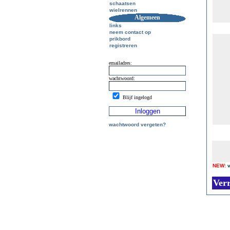
schaatsen
wielrennen
Algemeen
links
neem contact op
prikbord
registreren
emailadres:
wachtwoord:
Blijf ingelogd
wachtwoord vergeten?
NEW:
Ver